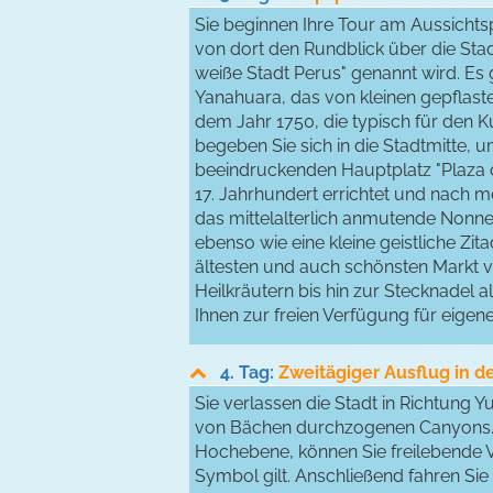
Sie beginnen Ihre Tour am Aussicht
von dort den Rundblick über die Stad
weiße Stadt Perus" genannt wird. Es 
Yanahuara, das von kleinen gepflast
dem Jahr 1750, die typisch für den Ku
begeben Sie sich in die Stadtmitte, 
beeindruckenden Hauptplatz "Plaza d
17. Jahrhundert errichtet und nach
das mittelalterlich anmutende Nonnen
ebenso wie eine kleine geistliche Zit
ältesten und auch schönsten Markt v
Heilkräutern bis hin zur Stecknadel a
Ihnen zur freien Verfügung für eige
4. Tag:
Zweitägiger Ausflug in 
Sie verlassen die Stadt in Richtung
von Bächen durchzogenen Canyons.
Hochebene, können Sie freilebende Vi
Symbol gilt. Anschließend fahren S