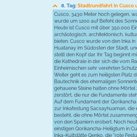
8. Tag:
Stadtrundfahrt in Cusco
Cusco, 3430 Meter hoch gelegen, wa
wurde um 1200 auf Befehl des Sonne
Heute ist Cusco mit über 350.000 E
archäologisch, architektonisch, kultu
bieten. Cusco wurde von den Inka in
Huatanay im Südosten der Stadt, u
stellt den Kopf dar. Ihr Tag beginnt
die Kathedrale in der sich die vom 
Einheimischen sehr verehrten Schutz
Weiter geht es zum heiligsten Platz
Bautechnik des ehemaligen Sonnentem
gehauene Steine halten ohne Mörte
zerstört, die nur die Fundamente ste
Auf dem Fundament der Qorikancha s
zur Inkafestung Sacsayhuaman, die e
besteht, die ohne Mörtel zusammeng
von den Spaniern erobert. Noch heut
einstigen Qorikancha-Heiligtum in Cu
Inka-Kultstätte Qenko, die "rote Fe