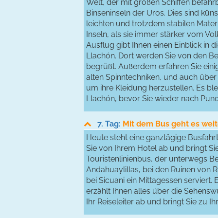
Welt, der mit großen Schiffen befahr
Binseninseln der Uros. Dies sind küns
leichten und trotzdem stabilen Mat
Inseln, als sie immer stärker vom Vo
Ausflug gibt Ihnen einen Einblick i
Llachón. Dort werden Sie von den Be
begrüßt. Außerdem erfahren Sie einige
alten Spinntechniken, und auch über 
um ihre Kleidung herzustellen. Es bl
Llachón, bevor Sie wieder nach Pun
7. Tag:
Mit dem Bus geht es wei
Heute steht eine ganztägige Busfah
Sie von Ihrem Hotel ab und bringt Sie
Touristenlinienbus, der unterwegs Bes
Andahuaylillas, bei den Ruinen von 
bei Sicuani ein Mittagessen serviert.
erzählt Ihnen alles über die Sehensw
Ihr Reiseleiter ab und bringt Sie zu I