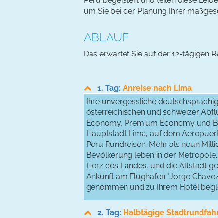
Peru begeistert und teilen diese Leide
um Sie bei der Planung Ihrer maßgesc
ABLAUF
Das erwartet Sie auf der 12-tägigen Re
1. Tag:
Anreise nach Lima
Ihre unvergessliche deutschsprachig
österreichischen und schweizer Abfl
Economy, Premium Economy und Busin
Hauptstadt Lima, auf dem Aeropuert
Peru Rundreisen. Mehr als neun Mill
Bevölkerung leben in der Metropole. 
Herz des Landes, und die Altstadt g
Ankunft am Flughafen "Jorge Chavez"
genommen und zu Ihrem Hotel begle
2. Tag:
Halbtägige Stadtrundfahr