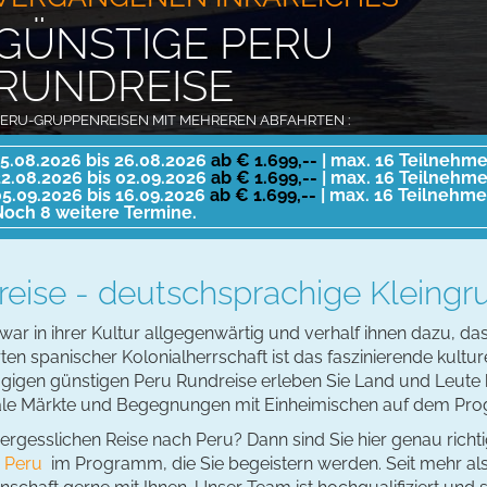
GÜNSTIGE PERU
RUNDREISE
ERU-GRUPPENREISEN MIT MEHREREN ABFAHRTEN :
5.08.2026 bis 26.08.2026
ab € 1.699,--
| max. 16 Teilnehme
2.08.2026 bis 02.09.2026
ab € 1.699,--
| max. 16 Teilnehme
5.09.2026 bis 16.09.2026
ab € 1.699,--
| max. 16 Teilnehme
och 8 weitere Termine.
eise - deutschsprachige Kleingr
e war in ihrer Kultur allgegenwärtig und verhalf ihnen dazu, 
n spanischer Kolonialherrschaft ist das faszinierende kulture
tägigen günstigen Peru Rundreise erleben Sie Land und Leut
ale Märkte und Begegnungen mit Einheimischen auf dem Pr
ergesslichen Reise nach Peru? Dann sind Sie hier genau richt
h Peru
im Programm, die Sie begeistern werden. Seit mehr al