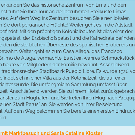
g erkunden Sie das historische Zentrum von Lima und den
hst führt Sie Ihre Tour an der berühmten Steilküste Limas
ores. Auf dem Weg ins Zentrum besuchen Sie einen lokalen
n Sie dort peruanische Früchte! Weiter geht es in die Altstadt,
efindet. Mit den prächtigen Kolonialbauten ist dies einer der
ngspalast, der Erzbischofspalast und die Kathedrale befinden
werden die sterblichen Überreste des spanischen Eroberers u
bewahrt. Weiter geht es zum Casa Aliaga, das Francisco
rónimo de Aliaga, vermachte. Es ist ein wahres Schmuckstück
h heute von Mitgliedern der Familie bewohnt. Anschließend
raditionsreichen Stadtbezirk Pueblo Libre. Es wurde 1926 v
det sich in einer Villa aus der Kolonialzeit, die auf einer
richtet wurde. Die umfangreiche Sammlung umfasst über
zeit. Anschließend werden Sie zu Ihrem Hotel zurückgebracht
ansfer zum Flughafen, und Sie treten Ihren Flug nach Arequi
ßen Stadt Perus" an. Sie werden von Ihrer Reiseleitung
ht. Auf dem Weg bekommen Sie bereits einen ersten Eindruck
ird.
 mit Marktbesuch und Santa Catalina Kloster