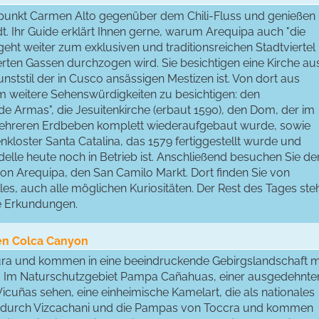
spunkt Carmen Alto gegenüber dem Chili-Fluss und genießen
t. Ihr Guide erklärt Ihnen gerne, warum Arequipa auch "die
geht weiter zum exklusiven und traditionsreichen Stadtviertel
erten Gassen durchzogen wird. Sie besichtigen eine Kirche au
nststil der in Cusco ansässigen Mestizen ist. Von dort aus
um weitere Sehenswürdigkeiten zu besichtigen: den
e Armas", die Jesuitenkirche (erbaut 1590), den Dom, der im
 mehreren Erdbeben komplett wiederaufgebaut wurde, sowie
kloster Santa Catalina, das 1579 fertiggestellt wurde und
adelle heute noch in Betrieb ist. Anschließend besuchen Sie de
on Arequipa, den San Camilo Markt. Dort finden Sie von
lles, auch alle möglichen Kuriositäten. Der Rest des Tages ste
ne Erkundungen.
den Colca Canyon
 Yura und kommen in eine beeindruckende Gebirgslandschaft m
 Im Naturschutzgebiet Pampa Cañahuas, einer ausgedehnte
cuñas sehen, eine einheimische Kamelart, die als nationales
ie durch Vizcachani und die Pampas von Toccra und kommen