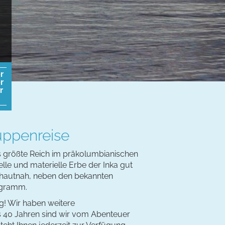
r
r
r
uppenreise
das größte Reich im präkolumbianischen
lle und materielle Erbe der Inka gut
e hautnah, neben den bekannten
ogramm.
ig! Wir haben weitere
s 40 Jahren sind wir vom Abenteuer