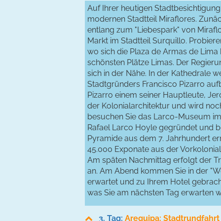
Auf Ihrer heutigen Stadtbesichtigun
modernen Stadtteil Miraflores. Zunäc
entlang zum "Liebespark" von Mirafl
Markt im Stadtteil Surquillo. Probiere
wo sich die Plaza de Armas de Lima b
schönsten Plätze Limas. Der Regieru
sich in der Nähe. In der Kathedrale 
Stadtgründers Francisco Pizarro auf
Pizarro einem seiner Hauptleute, Je
der Kolonialarchitektur und wird noc
besuchen Sie das Larco-Museum im t
Rafael Larco Hoyle gegründet und befin
Pyramide aus dem 7. Jahrhundert er
45.000 Exponate aus der Vorkolonial
Am späten Nachmittag erfolgt der Tr
an. Am Abend kommen Sie in der "Wei
erwartet und zu Ihrem Hotel gebrac
was Sie am nächsten Tag erwarten w
3. Tag:
Arequipa: Stadtrundfahrt