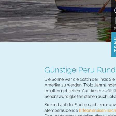
P
1
2
0
N
Günstige Peru Rundr
Die Sonne war die Göttin der Inka: Si
Amerika zu werden. Trotz Jahrhunderte
erhalten geblieben. Auf dieser zwölf
Sehenswürdigkeiten stehen auch lok
Sie sind auf der Suche nach einer unv
atemberaubende
Erlebnisreisen nac