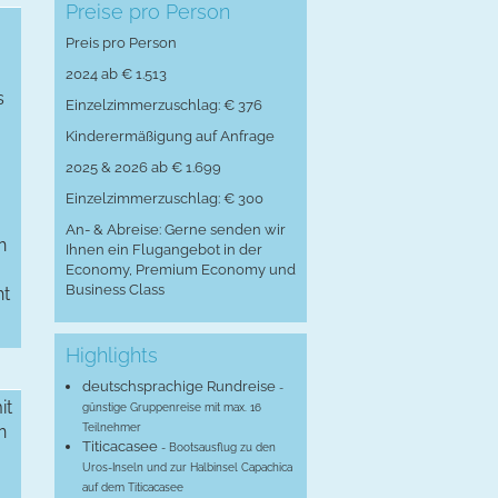
Preise pro Person
Preis pro Person
2024 ab € 1.513
s
Einzelzimmerzuschlag: € 376
Kinderermäßigung auf Anfrage
2025 & 2026 ab € 1.699
Einzelzimmerzuschlag: € 300
An- & Abreise: Gerne senden wir
n
Ihnen ein Flugangebot in der
Economy, Premium Economy und
Business Class
ht
Highlights
deutschsprachige Rundreise
-
it
günstige Gruppenreise mit max. 16
n
Teilnehmer
Titicacasee
- Bootsausflug zu den
Uros-Inseln und zur Halbinsel Capachica
auf dem Titicacasee