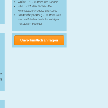
Colca Tal
- Im Reich des Kondors
UNESCO Welterbe
- Die
Kolonialstädte Arequipa und Cusco
Deutschsprachig
- Die Reise wird
von qualifizierten deutschsprachigen
Reiseleitern begleitet
Unverbindlich anfragen
.
te
en