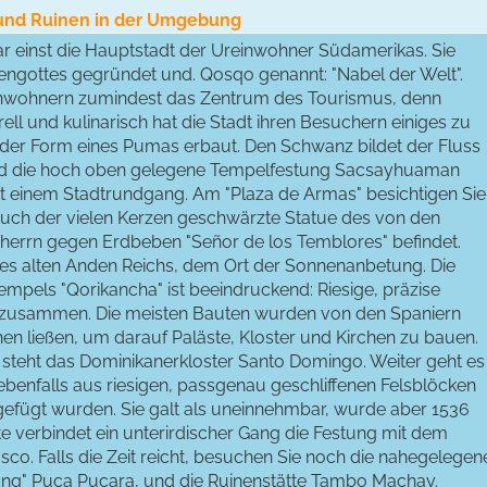
 und Ruinen in der Umgebung
r einst die Hauptstadt der Ureinwohner Südamerikas. Sie
ngottes gegründet und. Qosqo genannt: "Nabel der Welt".
inwohnern zumindest das Zentrum des Tourismus, denn
rell und kulinarisch hat die Stadt ihren Besuchern einiges zu
 der Form eines Pumas erbaut. Den Schwanz bildet der Fluss
nd die hoch oben gelegene Tempelfestung Sacsayhuaman
 mit einem Stadtrundgang. Am "Plaza de Armas" besichtigen Sie
Rauch der vielen Kerzen geschwärzte Statue des von den
herrn gegen Erdbeben "Señor de los Temblores" befindet.
 des alten Anden Reichs, dem Ort der Sonnenanbetung. Die
pels "Qorikancha" ist beeindruckend: Riesige, präzise
l zusammen. Die meisten Bauten wurden von den Spaniern
hen ließen, um darauf Paläste, Kloster und Kirchen zu bauen.
teht das Dominikanerkloster Santo Domingo. Weiter geht es
benfalls aus riesigen, passgenau geschliffenen Felsblöcken
efügt wurden. Sie galt als uneinnehmbar, wurde aber 1536
e verbindet ein unterirdischer Gang die Festung mit dem
sco. Falls die Zeit reicht, besuchen Sie noch die nahegelegen
stung" Puca Pucara, und die Ruinenstätte Tambo Machay.