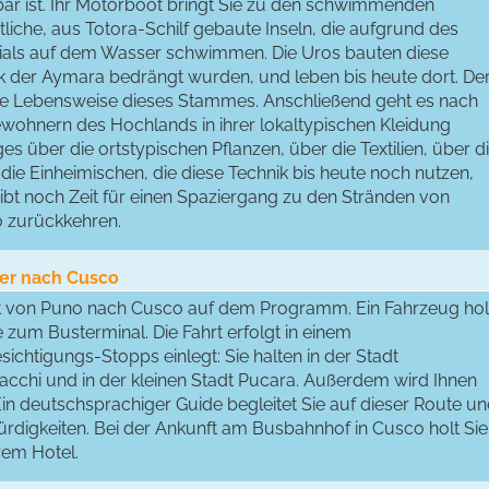
bar ist. Ihr Motorboot bringt Sie zu den schwimmenden
tliche, aus Totora-Schilf gebaute Inseln, die aufgrund des
erials auf dem Wasser schwimmen. Die Uros bauten diese
lk der Aymara bedrängt wurden, und leben bis heute dort. De
n die Lebensweise dieses Stammes. Anschließend geht es nach
wohnern des Hochlands in ihrer lokaltypischen Kleidung
s über die ortstypischen Pflanzen, über die Textilien, über d
die Einheimischen, die diese Technik bis heute noch nutzen,
eibt noch Zeit für einen Spaziergang zu den Stränden von
o zurückkehren.
ter nach Cusco
rt von Puno nach Cusco auf dem Programm. Ein Fahrzeug hol
 zum Busterminal. Die Fahrt erfolgt in einem
ichtigungs-Stopps einlegt: Sie halten in der Stadt
Racchi und in der kleinen Stadt Pucara. Außerdem wird Ihnen
 Ein deutschsprachiger Guide begleitet Sie auf dieser Route u
ürdigkeiten. Bei der Ankunft am Busbahnhof in Cusco holt Sie
hrem Hotel.