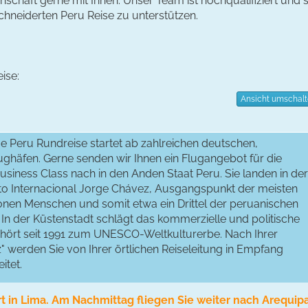
nschaft gerne mit Ihnen. Unser Team ist hochqualifiziert und 
hneiderten Peru Reise zu unterstützen.
ise:
Ansicht umschal
e Peru Rundreise startet ab zahlreichen deutschen,
ughäfen. Gerne senden wir Ihnen ein Flugangebot für die
ess Class nach in den Anden Staat Peru. Sie landen in der
o Internacional Jorge Chávez, Ausgangspunkt der meisten
ionen Menschen und somit etwa ein Drittel der peruanischen
In der Küstenstadt schlägt das kommerzielle und politische
ehört seit 1991 zum UNESCO-Weltkulturerbe. Nach Ihrer
 werden Sie von Ihrer örtlichen Reiseleitung in Empfang
itet.
t in Lima. Am Nachmittag fliegen Sie weiter nach Arequip