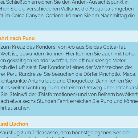
i. Schließlich erreichen Sie den Anden-Aussichtspunkt in
ehen Sie die verschiedenen Vulkane, die Arequipa umgeben.
el im Colca Canyon. Optional können Sie am Nachmittag die
ahrt nach Puno
zum Kreuz des Kondors, von wo aus Sie das Colca-Tal,
 Welt ist, bewundern können. Hier können Sie auch mit hoher
inen gewaltigen Kondor werfen, der oft nur wenige Meter
rch die Luft zieht. Der Kondor ist eines der Wahrzeichen der
hrer Peru Rundreise. Sie besuchen die Dörfer Pinchollo, Maca,
chtspunkte Antahuilque und Choquetico. Dann kehren Sie
ht es weiter Richtung Puno mit einem Umweg über Patahuasi
Sie: Steinwälder (Felsformationen) und von Reihern bevölker
ach etwa sechs Stunden Fahrt erreichen Sie Puno und könn
ahrt ausruhen.
und Llachon
esausflug zum Titicacasee, dem höchstgelegenen See der