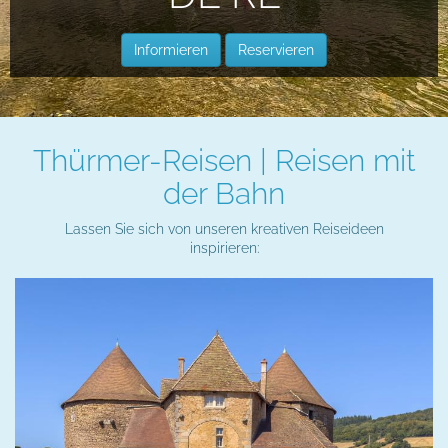
Informieren
Reservieren
Thürmer-Reisen | Reisen mit
der Bahn
Lassen Sie sich von unseren kreativen Reiseideen
inspirieren: