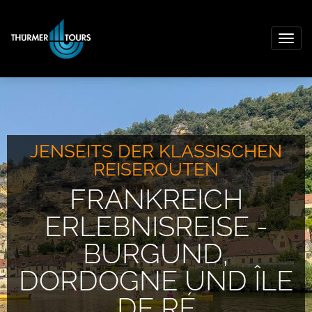
Togg
navig
JENSEITS DER KLASSISCHEN
REISEROUTEN
FRANKREICH
ERLEBNISREISE -
BURGUND,
DORDOGNE UND ÎLE
DE RÉ