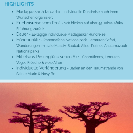
HIGHLIGHTS
Madagaskar à la carte
- Individuelle Rundreise nach Ihren
Wünschen organisiert
Erlebnisreise vom Profi
- Wir blicken auf über 45 Jahre Afrika
Erfahrung zurück
Dauer
- 14-tägige individuelle Madagaskar Rundreise
Höhepunkte
- Ranomafana Nationalpark, Lermuren Safari,
Wanderungen im Isalo Massiv, Baobab Allee, Perinet-Analamazaotr
Nationalparks
Mit etwas Pirschglück sehen Sie
- Chamäleons, Lemuren,
Vögel, Frösche & viele Affen
Individuelle Verlängerung
- Baden an den Traumstrände von
Sainte Marie & Nosy Be