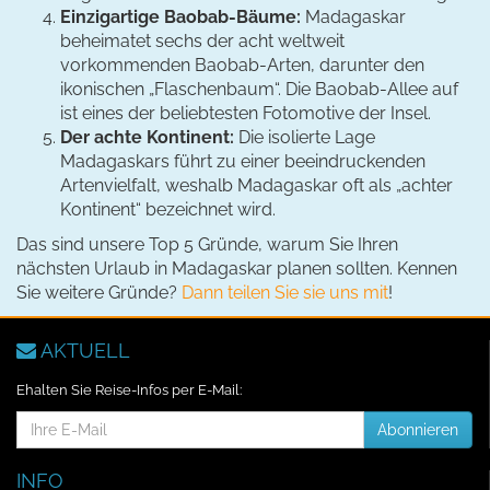
Einzigartige Baobab-Bäume:
Madagaskar
beheimatet sechs der acht weltweit
vorkommenden Baobab-Arten, darunter den
ikonischen „Flaschenbaum“. Die Baobab-Allee auf
ist eines der beliebtesten Fotomotive der Insel.
Der achte Kontinent:
Die isolierte Lage
Madagaskars führt zu einer beeindruckenden
Artenvielfalt, weshalb Madagaskar oft als „achter
Kontinent“ bezeichnet wird.
Das sind unsere Top 5 Gründe, warum Sie Ihren
nächsten Urlaub in Madagaskar planen sollten. Kennen
Sie weitere Gründe?
Dann teilen Sie sie uns mit
!
AKTUELL
Ehalten Sie Reise-Infos per E-Mail:
E-
Abonnieren
Mail-
Addresse
INFO