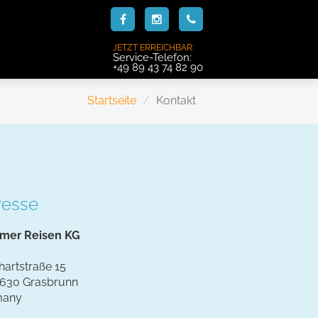
JETZT ERREICHBAR:
Service-Telefon:
+49 89 43 74 82 90
Startseite
Kontakt
resse
mer Reisen KG
hartstraße 15
630 Grasbrunn
many