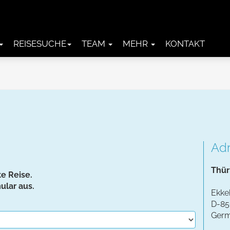
REISESUCHE
TEAM
MEHR
KONTAKT
Ad
Thür
e Reise.
ular aus.
Ekke
D-85
Ger