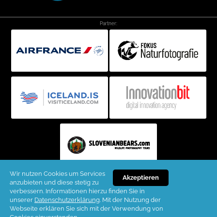
Partner:
Wir nutzen Cookies um Services
Akzeptieren
anzubieten und diese stetig zu
Copyright ©2026 Thürmer Reisen KG. All rights reserved. (H)
verbessern. Informationen hierzu finden Sie in
unserer
Datenschutzerklärung
. Mit der Nutzung der
Webseite erklären Sie sich mit der Verwendung von