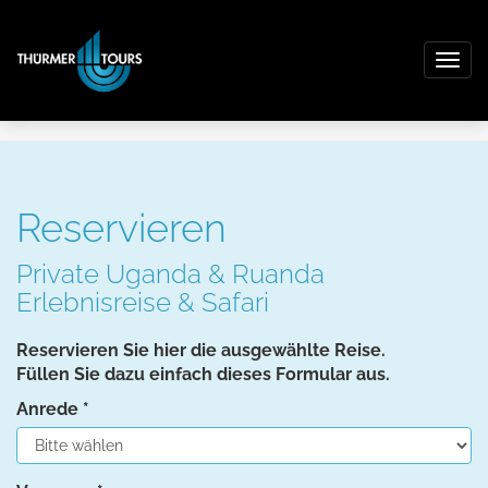
Togg
navig
Kontakt
Reservieren
Private Uganda & Ruanda
Erlebnisreise & Safari
Reservieren Sie hier die ausgewählte Reise.
Füllen Sie dazu einfach dieses Formular aus.
Anrede
*