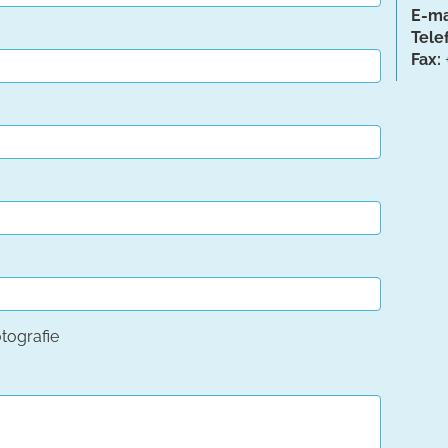
E-ma
Tele
Fax:
tografie