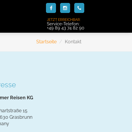
JETZT ERREICHBAR:
Service-Telefon:
+49 89 43 74 82 90
Startseite
Kontakt
resse
mer Reisen KG
hartstraße 15
630 Grasbrunn
many