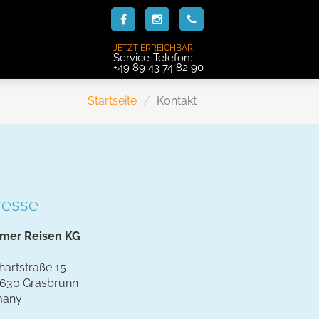
JETZT ERREICHBAR:
Service-Telefon:
+49 89 43 74 82 90
Startseite
Kontakt
resse
mer Reisen KG
hartstraße 15
630 Grasbrunn
many