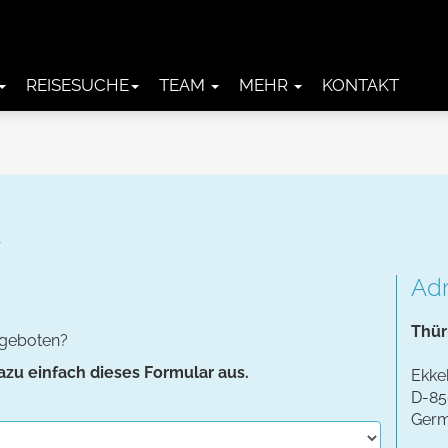
REISESUCHE
TEAM
MEHR
KONTAKT
Ad
Thür
ngeboten?
dazu einfach dieses Formular aus.
Ekke
D-85
Ger