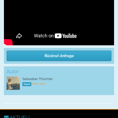
Rückruf-Anfrage
Autor
Sebastian Thürmer
Mehr Infos
Expert
AKTUELL