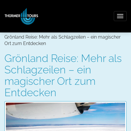
Togg
navig
Grönland Reise: Mehr als Schlagzeilen – ein magischer
Ort zum Entdecken
Grönland Reise: Mehr als
Schlagzeilen – ein
magischer Ort zum
Entdecken