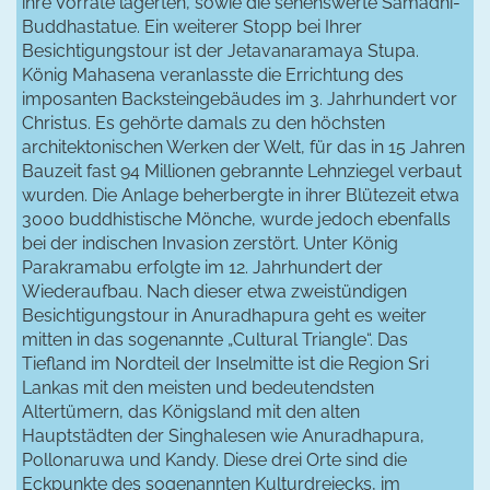
ihre Vorräte lagerten, sowie die sehenswerte Samadhi-
Buddhastatue. Ein weiterer Stopp bei Ihrer
Besichtigungstour ist der Jetavanaramaya Stupa.
König Mahasena veranlasste die Errichtung des
imposanten Backsteingebäudes im 3. Jahrhundert vor
Christus. Es gehörte damals zu den höchsten
architektonischen Werken der Welt, für das in 15 Jahren
Bauzeit fast 94 Millionen gebrannte Lehnziegel verbaut
wurden. Die Anlage beherbergte in ihrer Blütezeit etwa
3000 buddhistische Mönche, wurde jedoch ebenfalls
bei der indischen Invasion zerstört. Unter König
Parakramabu erfolgte im 12. Jahrhundert der
Wiederaufbau. Nach dieser etwa zweistündigen
Besichtigungstour in Anuradhapura geht es weiter
mitten in das sogenannte „Cultural Triangle“. Das
Tiefland im Nordteil der Inselmitte ist die Region Sri
Lankas mit den meisten und bedeutendsten
Altertümern, das Königsland mit den alten
Hauptstädten der Singhalesen wie Anuradhapura,
Pollonaruwa und Kandy. Diese drei Orte sind die
Eckpunkte des sogenannten Kulturdreiecks, im