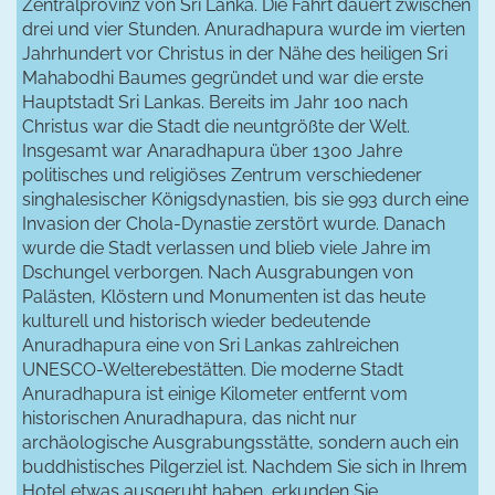
Zentralprovinz von Sri Lanka. Die Fahrt dauert zwischen
drei und vier Stunden. Anuradhapura wurde im vierten
Jahrhundert vor Christus in der Nähe des heiligen Sri
Mahabodhi Baumes gegründet und war die erste
Hauptstadt Sri Lankas. Bereits im Jahr 100 nach
Christus war die Stadt die neuntgrößte der Welt.
Insgesamt war Anaradhapura über 1300 Jahre
politisches und religiöses Zentrum verschiedener
singhalesischer Königsdynastien, bis sie 993 durch eine
Invasion der Chola-Dynastie zerstört wurde. Danach
wurde die Stadt verlassen und blieb viele Jahre im
Dschungel verborgen. Nach Ausgrabungen von
Palästen, Klöstern und Monumenten ist das heute
kulturell und historisch wieder bedeutende
Anuradhapura eine von Sri Lankas zahlreichen
UNESCO-Welterebestätten. Die moderne Stadt
Anuradhapura ist einige Kilometer entfernt vom
historischen Anuradhapura, das nicht nur
archäologische Ausgrabungsstätte, sondern auch ein
buddhistisches Pilgerziel ist. Nachdem Sie sich in Ihrem
Hotel etwas ausgeruht haben, erkunden Sie