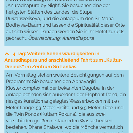
„Anuradhapura by Night“. Sie besuchen eine der
heiligsten Stätten des Landes, die Stupa
Ruwanweliseya, und die Anlage um den Sri Maha
Bodhyva-Baum und lassen die Spiritualität dieser Orte
auf sich wirken. Danach werden Sie in Ihr Hotel zurück
gebracht.
Übernachtung: Anuradhapura
4.Tag: Weitere Sehenswürdigkeiten in
Anuradhapura und anschließend Fahrt zum „Kultur-
Dreieck“ im Zentrum Sri Lankas.
Am Vormittag stehen weitere Besichtigungen auf dem
Programm: Sie besuchen den Abhayagiri
Klosterkomplex mit der bekannten Dagoba. In der
Anlage befinden sich außerdem der Elephant Pond, ein
riesiges künstlich angelegtes Wasserbecken mit 159
Meter Länge, 53 Meter Breite und 9,5 Meter Tiefe, und
die Twin Ponds (Kuttam Pokuna), die aus zwei
verschieden großen restaurierten Wasserbecken
bestehen, Dhana Shalawa, wo die Mönche vermutlich