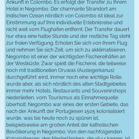
Ankunft in Colombo. Es erfolgt der Transfer zu Ihrem
Hotel in Negombo. Der charmante Strandort am
Indischen Ozean nördlich von Colombo ist ideal zur
Einstimmung auf Ihre individuelle Erlebnisreise und
nicht weit vom Flughafen entfernt. Der Transfer dauert
nur etwa eine halbe Stunde und der restliche Tag steht
zur freien Verfügung. Erholen Sie sich von Ihrem Flug
und nehmen Sie sich Zeit, um sich zu akklimatisieren.
Negombo ist einer der wichtigsten Fischereihäfen an
der Westküste. Zwar spielt die Fischerei, die teilweise
noch mit traditionellen Oruwas (Auslegerkanus)
durchgeführt wird, immer noch eine wichtige Rolle,
wurde aber, als sich nördlich des alten Stadtgebietes
immer mehr Hotels, Restaurants und Souvenirshops
niederließen, vom Tourismus als Einnahmequelle
überholt. Negombo war eines der ersten Gebiete, das
nach der Ankunft der Portugiesen 1505 kolonialisiert
wurde, was bis heute noch zu spüren ist,
beispielsweise am großen Anteil der katholischen
Bevölkerung in Negombo. Von den nachfolgenden
Kolonialherren, den Niederländern, die 1644 kamen, ist