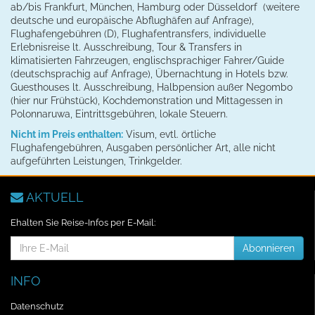
ab/bis Frankfurt, München, Hamburg oder Düsseldorf (weitere
deutsche und europäische Abflughäfen auf Anfrage),
Flughafengebühren (D), Flughafentransfers, individuelle
Erlebnisreise lt. Ausschreibung, Tour & Transfers in
klimatisierten Fahrzeugen, englischsprachiger Fahrer/Guide
(deutschsprachig auf Anfrage), Übernachtung in Hotels bzw.
Guesthouses lt. Ausschreibung, Halbpension außer Negombo
(hier nur Frühstück), Kochdemonstration und Mittagessen in
Polonnaruwa, Eintrittsgebühren, lokale Steuern.
Nicht im Preis enthalten:
Visum, evtl. örtliche
Flughafengebühren, Ausgaben persönlicher Art, alle nicht
aufgeführten Leistungen, Trinkgelder.
AKTUELL
Ehalten Sie Reise-Infos per E-Mail:
E-
Abonnieren
Mail-
Addresse
INFO
Datenschutz