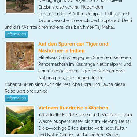
Die Highlights von Rajasthan sind in dieser
Erlebnisreise vereint. Neben den
faszinierenden Städten Udaipur, Jodhpur und
Jaipur besuchen Sie auch die Hauptstadt Delhi
und das Wahrzeichen Indiens: das berühmte Taj Mahal.
Information
Auf den Spuren der Tiger und
Nashörner in Indien
Mit etwas Glück begegnen Sie einem seltenen
Panzernashorn im Kaziranga Nationalpark und
einem Bengalischen Tiger im Ranthambore
Nationalpark, aber neben diesen
Höhenpunkten sind auch die restliche Flora und Fauna diese
Reise wert.öhepunkte
Information
Vietnam Rundreise 2 Wochen
Individuelle Erlebnisreise durch Vietnam – vom
Wasserpuppentheater bis zum Mekong-Delta!
Die 2-wöchige Erlebnisreise verbindet Kultur
und Natur Genuss auf besondere Weise.