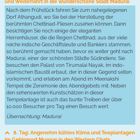
und Weiterfahrt in die wunderschöne Stadt Madurai
Nach dem Frühstück fahren Sie zum nahegelegenen
Dorf Athangudi, wo Sie bei der Herstellung der
berühmten Chettinad-Fliesen zusehen können. Dann
besichtigen Sie noch einige der eleganten
Herrenhäuser, die die Region Chettinad, aus der viele
reiche indische Geschäftsleute und Bankiers stammen,
so berühmt gemacht haben, bevor es weiter geht nach
Madurai, einer der schönsten Städte Südindiens. Sie
besuchen den Palast von Tirumalai Nayak, im indo-
islamischen Baustil erbaut, der in dieser Gegend selten
vorkommt, und erleben am Abend im Meenakshi
Tempel die Zeremonie des Abendgebets mit. Neben
den sehenswerten Kunstschätzen in dieser
Tempelanlage ist auch das bunte Treiben der über
10.000 Besucher pro Tag einen Besuch wert.
Übernachtung: Madurai
8. Tag: Angenehm kühles Klima und Teeplantagen
im Gebirgsort Munnar in den Western Ghats.