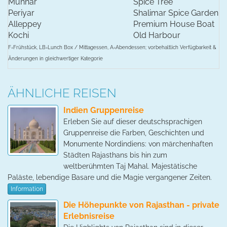
Munnar
Spice Tree
Periyar
Shalimar Spice Garden
Alleppey
Premium House Boat
Kochi
Old Harbour
F=Frühstück, LB=Lunch Box / Mittagessen, A=Abendessen; vorbehaltlich Verfügbarkeit &
Änderungen in gleichwertiger Kategorie
ÄHNLICHE REISEN
Indien Gruppenreise
Erleben Sie auf dieser deutschsprachigen
Gruppenreise die Farben, Geschichten und
Monumente Nordindiens: von märchenhaften
Städten Rajasthans bis hin zum
weltberühmten Taj Mahal. Majestätische
Paläste, lebendige Basare und die Magie vergangener Zeiten.
Information
Die Höhepunkte von Rajasthan - private
Erlebnisreise