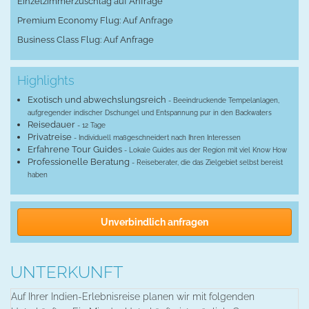
Einzelzimmerzuschlag auf Anfrage
Premium Economy Flug: Auf Anfrage
Business Class Flug: Auf Anfrage
Highlights
Exotisch und abwechslungsreich
- Beeindruckende Tempelanlagen,
aufgregender indischer Dschungel und Entspannung pur in den Backwaters
Reisedauer
- 12 Tage
Privatreise
- Individuell maßgeschneidert nach Ihren Interessen
Erfahrene Tour Guides
- Lokale Guides aus der Region mit viel Know How
Professionelle Beratung
- Reiseberater, die das Zielgebiet selbst bereist
haben
Unverbindlich anfragen
UNTERKUNFT
Auf Ihrer Indien-Erlebnisreise planen wir mit folgenden