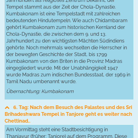
Jahrhundert als religiöses Zentrum bekannt, der
Tempel stammt aus der Zeit der Chola-Dynastie.
Kumbakonam ist eine Tempelstadt mit zahlreichen
bedeutenden Hindutempeln. Wie auch Chidambaram
gehört Kumbakonam zum historischen Kernland der
Chola-Dynastie, die zwischen dem 9. und 13.
Jahrhundert zu den wichtigsten Mächten Südindiens
gehörte. Noch mehrmals wechselten die Herrscher in
der bewegten Geschichte der Stadt, bis 1799
Kumbakonam von den Briten in die Provinz Madras
eingegliedert wurde. Mit der Unabhängigkeit 1947
wurde Madras zum indischen Bundesstaat, der 1969 in
Tamil Nadu umbenannt wurde.
Übernachtung: Kumbakonam
6. Tag: Nach dem Besuch des Palastes und des Sri
Brihadeshwara Tempel in Tanjore geht es weiter nach
Chettinad..
Am Vormittag steht eine Stadtbesichtigung in
Thanjavur (früher: Tanjore) auf dem Programm. Diese