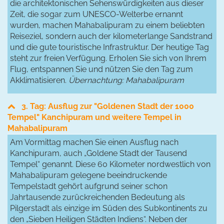
die architektonischen Sehenswürdigkeiten aus dieser
Zeit, die sogar zum UNESCO-Welterbe ernannt
wurden, machen Mahabalipuram zu einem beliebten
Reiseziel, sondern auch der kilometerlange Sandstrand
und die gute touristische Infrastruktur. Der heutige Tag
steht zur freien Verfügung. Erholen Sie sich von Ihrem
Flug, entspannen Sie und nützen Sie den Tag zum
Akklimatisieren.
Übernachtung: Mahabalipuram
3. Tag: Ausflug zur "Goldenen Stadt der 1000
Tempel" Kanchipuram und weitere Tempel in
Mahabalipuram
Am Vormittag machen Sie einen Ausflug nach
Kanchipuram, auch „Goldene Stadt der Tausend
Tempel“ genannt. Diese 60 Kilometer nordwestlich von
Mahabalipuram gelegene beeindruckende
Tempelstadt gehört aufgrund seiner schon
Jahrtausende zurückreichenden Bedeutung als
Pilgerstadt als einzige im Süden des Subkontinents zu
den „Sieben Heiligen Städten Indiens“. Neben der