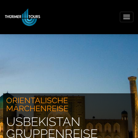
Togg
navig
ORIENTALISCHE
MÄRCHENREISE
USBEKISTAN
GRUPPENREISE