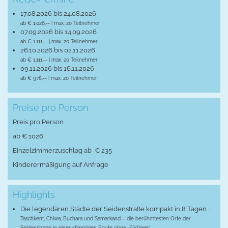
17.08.2026 bis 24.08.2026
ab € 1.026,-- | max. 20 Teilnehmer
07.09.2026 bis 14.09.2026
ab € 1.111,-- | max. 20 Teilnehmer
26.10.2026 bis 02.11.2026
ab € 1.111,-- | max. 20 Teilnehmer
09.11.2026 bis 16.11.2026
ab € 978,-- | max. 20 Teilnehmer
Preise pro Person
Preis pro Person
ab € 1026
Einzelzimmerzuschlag ab € 235
Kinderermäßigung auf Anfrage
Highlights
Die legendären Städte der Seidenstraße kompakt in 8 Tagen
-
Taschkent, Chiwa, Buchara und Samarkand – die berühmtesten Orte der
Seidenstraße in einer stimmigen Route ohne „Fülltage“.