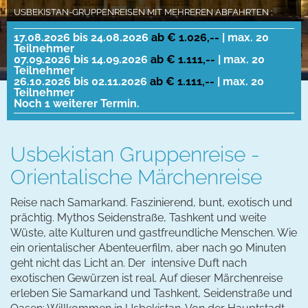
USBEKISTAN-GRUPPENREISEN MIT MEHREREN ABFAHRTEN :
17.08.2026 bis 24.08.2026
ab € 1.026,--
| max. 20
Teilnehmer
07.09.2026 bis 14.09.2026
ab € 1.111,--
| max. 20
Teilnehmer
26.10.2026 bis 02.11.2026
ab € 1.111,--
| max. 20
Teilnehmer
Noch 1 weiterer Termin.
Usbekistan Gruppenreise -
Orientalische Märchenreise
Reise nach Samarkand. Faszinierend, bunt, exotisch und
prächtig. Mythos Seidenstraße, Tashkent und weite
Wüste, alte Kulturen und gastfreundliche Menschen. Wie
ein orientalischer Abenteuerfilm, aber nach 90 Minuten
geht nicht das Licht an. Der intensive Duft nach
exotischen Gewürzen ist real. Auf dieser Märchenreise
erleben Sie Samarkand und Tashkent, Seidenstraße und