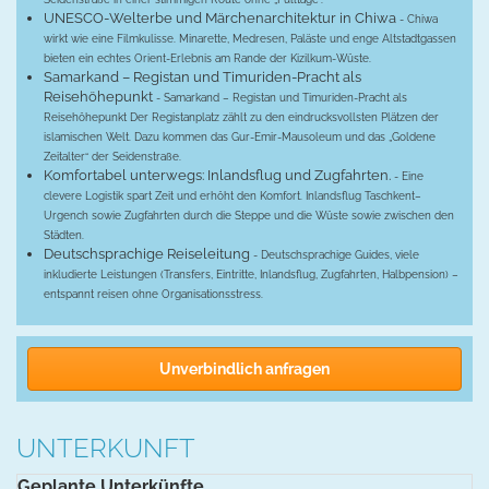
UNESCO-Welterbe und Märchenarchitektur in Chiwa
- Chiwa
wirkt wie eine Filmkulisse. Minarette, Medresen, Paläste und enge Altstadtgassen
bieten ein echtes Orient-Erlebnis am Rande der Kizilkum-Wüste.
Samarkand – Registan und Timuriden-Pracht als
Reisehöhepunkt
- Samarkand – Registan und Timuriden-Pracht als
Reisehöhepunkt Der Registanplatz zählt zu den eindrucksvollsten Plätzen der
islamischen Welt. Dazu kommen das Gur-Emir-Mausoleum und das „Goldene
Zeitalter“ der Seidenstraße.
Komfortabel unterwegs: Inlandsflug und Zugfahrten.
- Eine
clevere Logistik spart Zeit und erhöht den Komfort. Inlandsflug Taschkent–
Urgench sowie Zugfahrten durch die Steppe und die Wüste sowie zwischen den
Städten.
Deutschsprachige Reiseleitung
- Deutschsprachige Guides, viele
inkludierte Leistungen (Transfers, Eintritte, Inlandsflug, Zugfahrten, Halbpension) –
entspannt reisen ohne Organisationsstress.
Unverbindlich anfragen
UNTERKUNFT
Geplante Unterkünfte