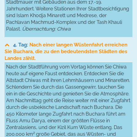
Stadtmauer mit Gebäuden aus dem 17.-19.
Jahrhundert. Weitere Stationen Ihrer Stadtbesichtigung
sind Islam Khodja Minarett und Medrese, der
Pachlavan Machmud-Komplex und der Tash Khauli
Palast.
Übernachtung: Chiwa
4. Tag:
Nach einer langen Wüstenfahrt erreichen
Sie Buchara, die zu den bedeutendsten Städten des
Landes zählt.
Nach der Stadtführung vom Vortag können Sie Chiwa
heute auf eigene Faust entdecken. Entdecken Sie die
Altstadt Chiwas mit ihren Lehmhäusern und Minaretten.
Schlendern Sie durch das Gassengewirr, tauchen Sie
ein in die Geschichte und genießen Sie die Atmosphäre.
Am Nachmittag geht die Reise weiter mit einer Zugfahrt
durch die usbekische Landschaft nach Buchara. Die
450 Kilometer lange Zugfahrt nach Buchara führt am
Fluss Amu Darya, einem der größten Flüsse in
Zentralasiens, und der Kizil Kum Wüste entlang. Das
2
200.000 km
große Gebiet, das aus Wüsten- und