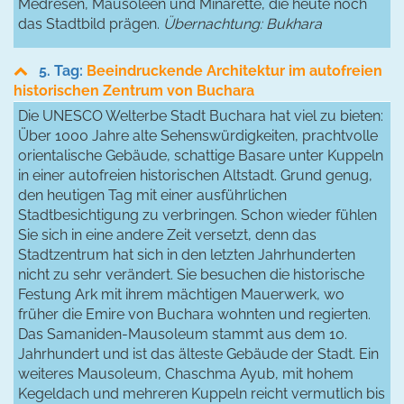
Medresen, Mausoleen und Minarette, die heute noch
das Stadtbild prägen.
Übernachtung: Bukhara
5. Tag:
Beeindruckende Architektur im autofreien
historischen Zentrum von Buchara
Die UNESCO Welterbe Stadt Buchara hat viel zu bieten:
Über 1000 Jahre alte Sehenswürdigkeiten, prachtvolle
orientalische Gebäude, schattige Basare unter Kuppeln
in einer autofreien historischen Altstadt. Grund genug,
den heutigen Tag mit einer ausführlichen
Stadtbesichtigung zu verbringen. Schon wieder fühlen
Sie sich in eine andere Zeit versetzt, denn das
Stadtzentrum hat sich in den letzten Jahrhunderten
nicht zu sehr verändert. Sie besuchen die historische
Festung Ark mit ihrem mächtigen Mauerwerk, wo
früher die Emire von Buchara wohnten und regierten.
Das Samaniden-Mausoleum stammt aus dem 10.
Jahrhundert und ist das älteste Gebäude der Stadt. Ein
weiteres Mausoleum, Chaschma Ayub, mit hohem
Kegeldach und mehreren Kuppeln reicht vermutlich bis