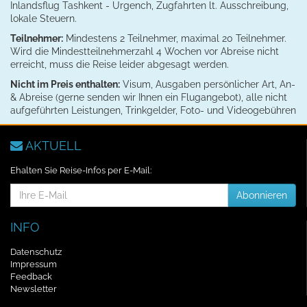
Inlandsflug Tashkent - Urgench, Zugfahrten lt. Ausschreibung,
lokale Steuern.
Teilnehmer:
Mindestens 2 Teilnehmer, maximal 20 Teilnehmer.
Wird die Mindestteilnehmerzahl 4 Wochen vor Abreise nicht
erreicht, muss die Reise leider abgesagt werden.
Nicht im Preis enthalten:
Visum, Ausgaben persönlicher Art, An-
& Abreise (gerne senden wir Ihnen ein Flugangebot), alle nicht
aufgeführten Leistungen, Trinkgelder, Foto- und Videogebühren
AKTUELL
Ehalten Sie Reise-Infos per E-Mail:
E-
Abonnieren
Mail-
Addresse
INFO
Datenschutz
Impressum
Feedback
Newsletter