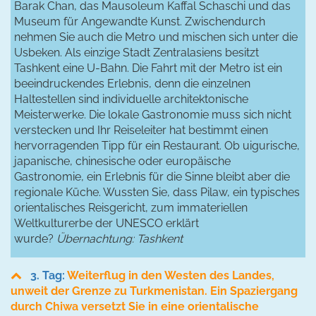
Barak Chan, das Mausoleum Kaffal Schaschi und das
Museum für Angewandte Kunst. Zwischendurch
nehmen Sie auch die Metro und mischen sich unter die
Usbeken. Als einzige Stadt Zentralasiens besitzt
Tashkent eine U-Bahn. Die Fahrt mit der Metro ist ein
beeindruckendes Erlebnis, denn die einzelnen
Haltestellen sind individuelle architektonische
Meisterwerke. Die lokale Gastronomie muss sich nicht
verstecken und Ihr Reiseleiter hat bestimmt einen
hervorragenden Tipp für ein Restaurant. Ob uigurische,
japanische, chinesische oder europäische
Gastronomie, ein Erlebnis für die Sinne bleibt aber die
regionale Küche. Wussten Sie, dass Pilaw, ein typisches
orientalisches Reisgericht, zum immateriellen
Weltkulturerbe der UNESCO erklärt
wurde?
Übernachtung: Tashkent
3. Tag:
Weiterflug in den Westen des Landes,
unweit der Grenze zu Turkmenistan. Ein Spaziergang
durch Chiwa versetzt Sie in eine orientalische