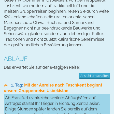
Oasen: Willkommen in Usbekistan. Von der Hauptstadt
Tashkent, wo modern auf traditionell trifft und die
meisten Gruppenreisen beginnen, reisen Sie durch weite
Wüstenlandschaften in die uralten orientalischen
Märchenstädte Chiwa, Buchara und Samarkand.
Begegnen nicht nur beeindruckende Bauwerke und
Sehenswürdigkeiten, sondern auch lebendiger Kultur,
Traditionen und nicht zuletzt kulinarische Geheimnisse
der gastfreundlichen Bevölkerung kennen.
ABLAUF
Das erwartet Sie auf der 8-tägigen Reise:
Ansicht umschalten
1. Tag:
Mit der Anreise nach Taschkent beginnt
unsere Gruppenreise Usbekistan
Ab Frankfurt (zahlreiche weitere Abflughäfen auf
Anfrage) startet Ihr Flieger in Richtung Zentralasien.
Einige Stunden später landen Sie bereits auf dem