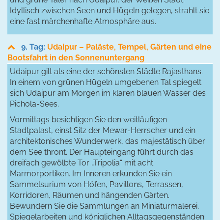
Idyllisch zwischen Seen und Hügeln gelegen, strahlt sie
eine fast märchenhafte Atmosphäre aus.
9. Tag:
Udaipur – Paläste, Tempel, Gärten und eine
Bootsfahrt in den Sonnenuntergang
Udaipur gilt als eine der schönsten Städte Rajasthans.
In einem von grünen Hügeln umgebenen Tal spiegelt
sich Udaipur am Morgen im klaren blauen Wasser des
Pichola-Sees.
Vormittags besichtigen Sie den weitläufigen
Stadtpalast, einst Sitz der Mewar-Herrscher und ein
architektonisches Wunderwerk, das majestätisch über
dem See thront. Der Haupteingang führt durch das
dreifach gewölbte Tor „Tripolia“ mit acht
Marmorportiken. Im Inneren erkunden Sie ein
Sammelsurium von Höfen, Pavillons, Terrassen,
Korridoren, Räumen und hängenden Gärten.
Bewundern Sie die Sammlungen an Miniaturmalerei,
Spiegelarbeiten und königlichen Alltagsgegenständen.