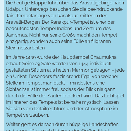
Die heutige Etappe führt über das Aravalligebirge nach
Udaipur. Unterwegs besuchen Sie die beeindruckende
Jain-Tempelanlage von Ranakpur, mitten in den
Aravalli-Bergen. Der Ranakpur-Tempel ist einer der
bedeutendsten Tempel Indiens und Zentrum des
Jainismus. Nicht nur seine Größe macht den Tempel
einzigartig, sondern auch seine Fülle an filigranen
Steinmetzarbeiten.
Im Jahre 1439 wurde der Haupttempel Chaumukha
erbaut: Seine 29 Säle werden von 1444 individuell
gestalteten Säulen aus hellem Marmor getragen – jede
ein Unikat. Besonders faszinierend: Egal von welcher
Stelle im Tempel man blickt – mindestens eine
Sichtachse ist immer frei, sodass der Blick nie ganz
durch die Fülle der Säulen blockiert wird. Das Lichtspiel
im Inneren des Tempels ist beinahe mystisch. Lassen
Sie sich vom Detailreichtum und der Atmosphäre im
Tempel verzaubern.
Weiter geht es danach durch hügelige Landschaften
und grüne Täler nach Udaipur, der Weißen Stadt.