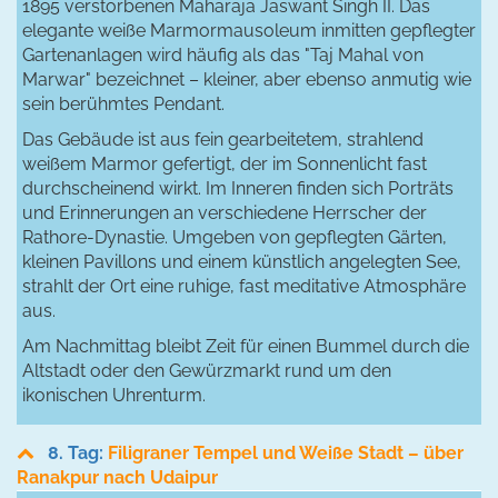
1895 verstorbenen Maharaja Jaswant Singh II. Das
elegante weiße Marmormausoleum inmitten gepflegter
Gartenanlagen wird häufig als das "Taj Mahal von
Marwar" bezeichnet – kleiner, aber ebenso anmutig wie
sein berühmtes Pendant.
Das Gebäude ist aus fein gearbeitetem, strahlend
weißem Marmor gefertigt, der im Sonnenlicht fast
durchscheinend wirkt. Im Inneren finden sich Porträts
und Erinnerungen an verschiedene Herrscher der
Rathore-Dynastie. Umgeben von gepflegten Gärten,
kleinen Pavillons und einem künstlich angelegten See,
strahlt der Ort eine ruhige, fast meditative Atmosphäre
aus.
Am Nachmittag bleibt Zeit für einen Bummel durch die
Altstadt oder den Gewürzmarkt rund um den
ikonischen Uhrenturm.
8. Tag:
Filigraner Tempel und Weiße Stadt – über
Ranakpur nach Udaipur