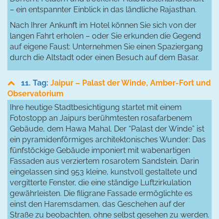
– ein entspannter Einblick in das ländliche Rajasthan.
Nach Ihrer Ankunft im Hotel können Sie sich von der
langen Fahrt erholen – oder Sie erkunden die Gegend
auf eigene Faust: Unternehmen Sie einen Spaziergang
durch die Altstadt oder einen Besuch auf dem Basar.
11. Tag:
Jaipur – Palast der Winde, Amber-Fort und
Observatorium
Ihre heutige Stadtbesichtigung startet mit einem
Fotostopp an Jaipurs berühmtesten rosafarbenem
Gebäude, dem Hawa Mahal. Der “Palast der Winde” ist
ein pyramidenförmiges architektonisches Wunder: Das
fünfstöckige Gebäude imponiert mit wabenartigen
Fassaden aus verziertem rosarotem Sandstein. Darin
eingelassen sind 953 kleine, kunstvoll gestaltete und
vergitterte Fenster, die eine ständige Luftzirkulation
gewährleisten. Die filigrane Fassade ermöglichte es
einst den Haremsdamen, das Geschehen auf der
Straße zu beobachten, ohne selbst gesehen zu werden.