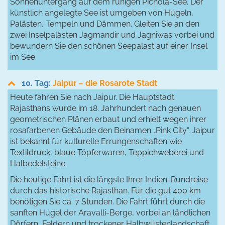
Sonnenuntergang auf dem ruhigen Pichola-See. Der
künstlich angelegte See ist umgeben von Hügeln,
Palästen, Tempeln und Dämmen. Gleiten Sie an den
zwei Inselpalästen Jagmandir und Jagniwas vorbei und
bewundern Sie den schönen Seepalast auf einer Insel
im See.
10. Tag:
Jaipur – die Rosarote Stadt
Heute fahren Sie nach Jaipur. Die Hauptstadt
Rajasthans wurde im 18. Jahrhundert nach genauen
geometrischen Plänen erbaut und erhielt wegen ihrer
rosafarbenen Gebäude den Beinamen „Pink City“. Jaipur
ist bekannt für kulturelle Errungenschaften wie
Textildruck, blaue Töpferwaren, Teppichweberei und
Halbedelsteine.
Die heutige Fahrt ist die längste Ihrer Indien-Rundreise
durch das historische Rajasthan. Für die gut 400 km
benötigen Sie ca. 7 Stunden. Die Fahrt führt durch die
sanften Hügel der Aravalli-Berge, vorbei an ländlichen
Dörfern, Feldern und trockener Halbwüstenlandschaft