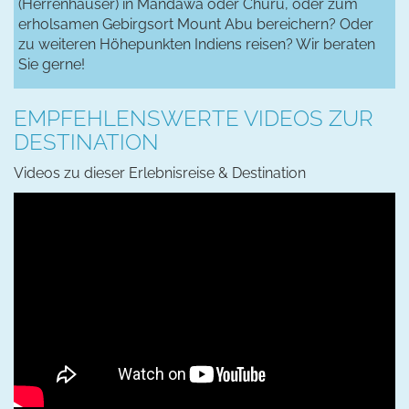
(Herrenhäuser) in Mandawa oder Churu, oder zum
erholsamen Gebirgsort Mount Abu bereichern? Oder
zu weiteren Höhepunkten Indiens reisen? Wir beraten
Sie gerne!
EMPFEHLENSWERTE VIDEOS ZUR
DESTINATION
Videos zu dieser Erlebnisreise & Destination