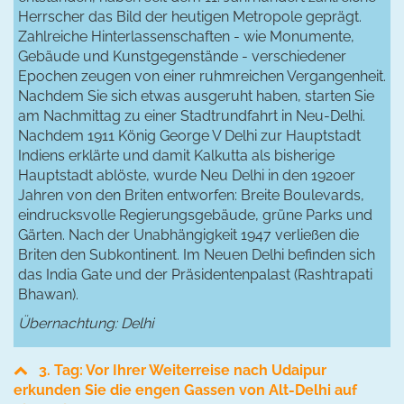
Herrscher das Bild der heutigen Metropole geprägt.
Zahlreiche Hinterlassenschaften - wie Monumente,
Gebäude und Kunstgegenstände - verschiedener
Epochen zeugen von einer ruhmreichen Vergangenheit.
Nachdem Sie sich etwas ausgeruht haben, starten Sie
am Nachmittag zu einer Stadtrundfahrt in Neu-Delhi.
Nachdem 1911 König George V Delhi zur Hauptstadt
Indiens erklärte und damit Kalkutta als bisherige
Hauptstadt ablöste, wurde Neu Delhi in den 1920er
Jahren von den Briten entworfen: Breite Boulevards,
eindrucksvolle Regierungsgebäude, grüne Parks und
Gärten. Nach der Unabhängigkeit 1947 verließen die
Briten den Subkontinent. Im Neuen Delhi befinden sich
das India Gate und der Präsidentenpalast (Rashtrapati
Bhawan).
Übernachtung: Delhi
3. Tag: Vor Ihrer Weiterreise nach Udaipur
erkunden Sie die engen Gassen von Alt-Delhi auf