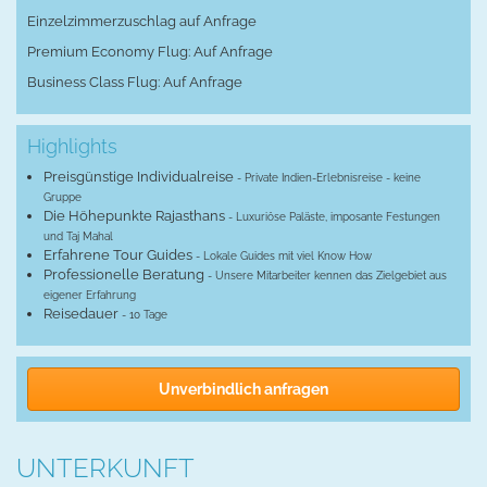
Einzelzimmerzuschlag auf Anfrage
Premium Economy Flug: Auf Anfrage
Business Class Flug: Auf Anfrage
Highlights
Preisgünstige Individualreise
- Private Indien-Erlebnisreise - keine
Gruppe
Die Höhepunkte Rajasthans
- Luxuriöse Paläste, imposante Festungen
und Taj Mahal
Erfahrene Tour Guides
- Lokale Guides mit viel Know How
Professionelle Beratung
- Unsere Mitarbeiter kennen das Zielgebiet aus
eigener Erfahrung
Reisedauer
- 10 Tage
Unverbindlich anfragen
UNTERKUNFT