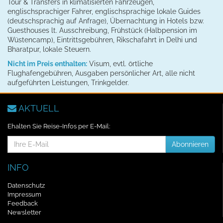
Tour & Transfers in klimatisierten Fahrzeugen,
englischsprachiger Fahrer, englischsprachige lokale Guides
(deutschsprachig auf Anfrage), Übernachtung in Hotels bzw.
Guesthouses lt. Ausschreibung, Frühstück (Halbpension im
Wüstencamp), Eintrittsgebühren, Rikschafahrt in Delhi und
Bharatpur, lokale Steuern.
Nicht im Preis enthalten:
Visum, evtl. örtliche
Flughafengebühren, Ausgaben persönlicher Art, alle nicht
aufgeführten Leistungen, Trinkgelder.
AKTUELL
Ehalten Sie Reise-Infos per E-Mail:
E-
Abonnieren
Mail-
Addresse
INFO
Datenschutz
Impressum
Feedback
Newsletter