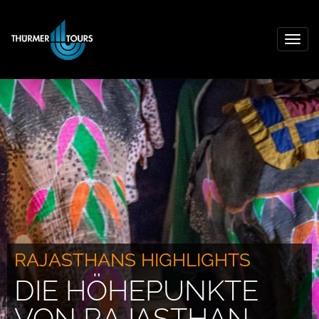
Togg
navig
RAJASTHANS HIGHLIGHTS
DIE HÖHEPUNKTE
VON RAJASTHAN -