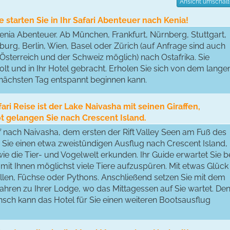
Ansicht umschal
 starten Sie in Ihr Safari Abenteuer nach Kenia!
s Kenia Abenteuer. Ab München, Frankfurt, Nürnberg, Stuttgart,
rg, Berlin, Wien, Basel oder Zürich (auf Anfrage sind auch
Österreich und der Schweiz möglich) nach Ostafrika. Sie
t und in Ihr Hotel gebracht. Erholen Sie sich von dem lange
 nächsten Tag entspannt beginnen kann.
fari Reise ist der Lake Naivasha mit seinen Giraffen,
t gelangen Sie nach Crescent Island.
nach Naivasha, dem ersten der Rift Valley Seen am Fuß des
Sie einen etwa zweistündigen Ausflug nach Crescent Island,
wie die Tier- und Vogelwelt erkunden. Ihr Guide erwartet Sie b
mit Ihnen möglichst viele Tiere aufzuspüren. Mit etwas Glück
ellen, Füchse oder Pythons. Anschließend setzen Sie mit dem
hren zu Ihrer Lodge, wo das Mittagessen auf Sie wartet. De
unsch kann das Hotel für Sie einen weiteren Bootsausflug