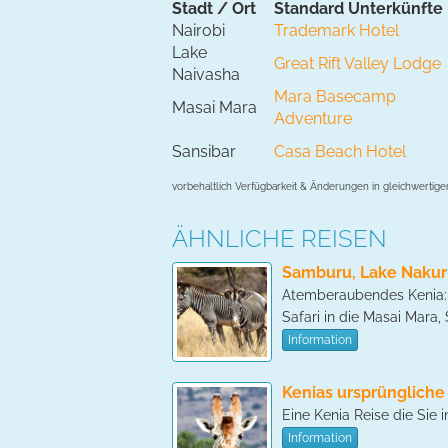
Stadt / Ort
Standard Unterkünfte
Nairobi
Trademark Hotel
Lake
Great Rift Valley Lodge
Naivasha
Mara Basecamp
Masai Mara
Adventure
Sansibar
Casa Beach Hotel
vorbehaltlich Verfügbarkeit & Änderungen in gleichwertige
ÄHNLICHE REISEN
Samburu, Lake Nakur
Atemberaubendes Kenia: 
Safari in die Masai Mara
Information
Kenias ursprüngliche 
Eine Kenia Reise die Sie 
Information