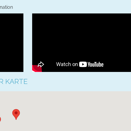
ination
R KARTE