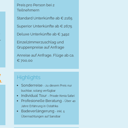
Preis pro Person bei 2
Teilnehmern
Standard Unterkünfte ab € 2165
Superior Unterkünfte ab € 2675
r
Deluxe Unterkünfte ab € 3492
r
Einzelzimmerzuschlag und
Gruppenpreise auf Anfrage
Anreise auf Anfrage, Flüge ab ca.
€ 700,00
e
Highlights
n.
Sonderreise
- zu diesem Preis nur
buchbar, solang verfügbar
Individual Tour
- Private Kenia Safari
Profesionelle Beratung
- Über 40
Jahre Erfahrung in Ostafrika
Badeverlängerung
- inkl. 5
Übernachtungen auf Sansibar