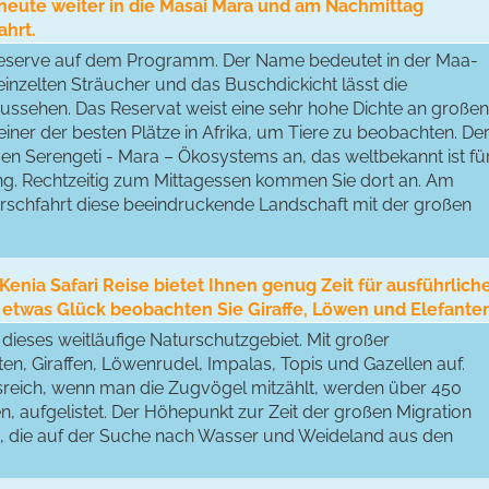
e heute weiter in die Masai Mara und am Nachmittag
ahrt.
eserve auf dem Programm. Der Name bedeutet in der Maa-
inzelten Sträucher und das Buschdickicht lässt die
ssehen. Das Reservat weist eine sehr hohe Dichte an großen
einer der besten Plätze in Afrika, um Tiere zu beobachten. De
en Serengeti - Mara – Ökosystems an, das weltbekannt ist fü
g. Rechtzeitig zum Mittagessen kommen Sie dort an. Am
irschfahrt diese beeindruckende Landschaft mit der großen
 Kenia Safari Reise bietet Ihnen genug Zeit für ausführlich
t etwas Glück beobachten Sie Giraffe, Löwen und Elefante
dieses weitläufige Naturschutzgebiet. Mit großer
ten, Giraffen, Löwenrudel, Impalas, Topis und Gazellen auf.
sreich, wenn man die Zugvögel mitzählt, werden über 450
, aufgelistet. Der Höhepunkt zur Zeit der großen Migration
en, die auf der Suche nach Wasser und Weideland aus den