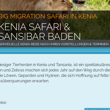
BIG MIGRATION SAFARI IN KENIA
KENIA SAFARI &
SANSIBAR BADEN
NDIVIDUELLE KENIA-REISE NACH IHREN VORSTELLUNGEN & TERMINEN
esiger Tierherden in Kenia und Tansania, ist ein spektakuläres
 und Zebras machen sich jedes Jahr auf den Weg durch die 
wie Löwen, Geparden und Hyänen, die sich Hoffnung auf fett
lussüberquerungen erwarten.
ise: