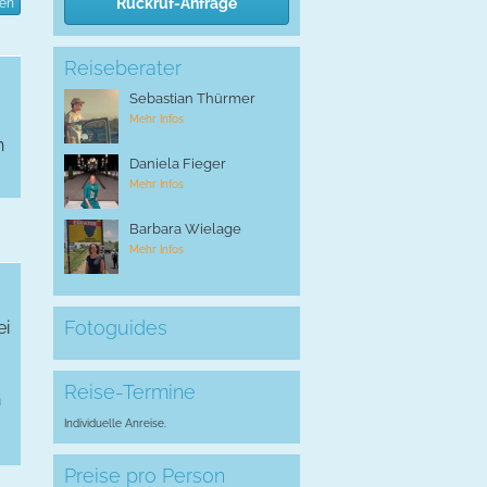
Rückruf-Anfrage
ten
Reiseberater
Sebastian Thürmer
Mehr Infos
n
Daniela Fieger
Mehr Infos
Barbara Wielage
Mehr Infos
Fotoguides
ei
Reise-Termine
n
Individuelle Anreise.
Preise pro Person