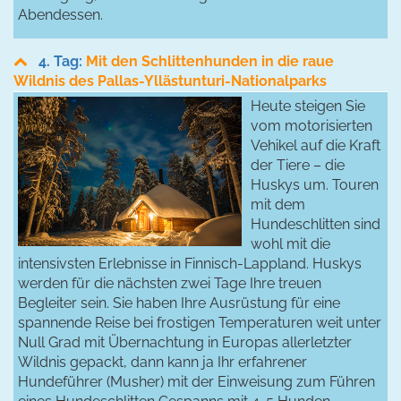
Abendessen.
4. Tag:
Mit den Schlittenhunden in die raue
Wildnis des Pallas-Yllästunturi-Nationalparks
Heute steigen Sie
vom motorisierten
Vehikel auf die Kraft
der Tiere – die
Huskys um. Touren
mit dem
Hundeschlitten sind
wohl mit die
intensivsten Erlebnisse in Finnisch-Lappland. Huskys
werden für die nächsten zwei Tage Ihre treuen
Begleiter sein. Sie haben Ihre Ausrüstung für eine
spannende Reise bei frostigen Temperaturen weit unter
Null Grad mit Übernachtung in Europas allerletzter
Wildnis gepackt, dann kann ja Ihr erfahrener
Hundeführer (Musher) mit der Einweisung zum Führen