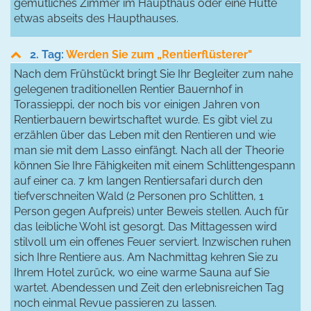
gemütliches Zimmer im Haupthaus oder eine Hütte
etwas abseits des Haupthauses.
2. Tag:
Werden Sie zum „Rentierflüsterer"
Nach dem Frühstückt bringt Sie Ihr Begleiter zum nahe
gelegenen traditionellen Rentier Bauernhof in
Torassieppi, der noch bis vor einigen Jahren von
Rentierbauern bewirtschaftet wurde. Es gibt viel zu
erzählen über das Leben mit den Rentieren und wie
man sie mit dem Lasso einfängt. Nach all der Theorie
können Sie Ihre Fähigkeiten mit einem Schlittengespann
auf einer ca. 7 km langen Rentiersafari durch den
tiefverschneiten Wald (2 Personen pro Schlitten, 1
Person gegen Aufpreis) unter Beweis stellen. Auch für
das leibliche Wohl ist gesorgt. Das Mittagessen wird
stilvoll um ein offenes Feuer serviert. Inzwischen ruhen
sich Ihre Rentiere aus. Am Nachmittag kehren Sie zu
Ihrem Hotel zurück, wo eine warme Sauna auf Sie
wartet. Abendessen und Zeit den erlebnisreichen Tag
noch einmal Revue passieren zu lassen.