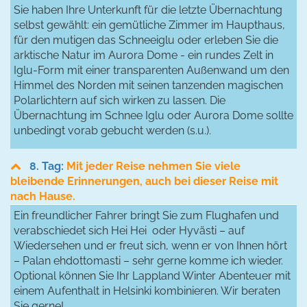
Sie haben Ihre Unterkunft für die letzte Übernachtung
selbst gewählt: ein gemütliche Zimmer im Haupthaus,
für den mutigen das Schneeiglu oder erleben Sie die
arktische Natur im Aurora Dome - ein rundes Zelt in
Iglu-Form mit einer transparenten Außenwand um den
Himmel des Norden mit seinen tanzenden magischen
Polarlichtern auf sich wirken zu lassen. Die
Übernachtung im Schnee Iglu oder Aurora Dome sollte
unbedingt vorab gebucht werden (s.u.).
8. Tag:
Mit jeder Reise nehmen Sie viele
bleibende Erinnerungen, auch bei dieser Reise mit
nach Hause.
Ein freundlicher Fahrer bringt Sie zum Flughafen und
verabschiedet sich Hei Hei oder Hyvästi – auf
Wiedersehen und er freut sich, wenn er von Ihnen hört
– Palan ehdottomasti – sehr gerne komme ich wieder.
Optional können Sie Ihr Lappland Winter Abenteuer mit
einem Aufenthalt in Helsinki kombinieren. Wir beraten
Sie gerne!