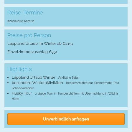
Reise-Termine
Individuelle Anreise.
Preise pro Person
Lappland Urlaub im Winter ab €2151
Einzelzimmerzuschlag €351
Highlights
Lappland Urlaub Winter
- Arktische Safari
besondere Winteraktivitäten
- Rentierschlittentour, Schneemobil Tour,
Schneewandern
Husky Tour
- 2-tägige Tour im Hundeschlitten mit Übernachtung in Wildnis
Hütte
Unverbindlich anfragen