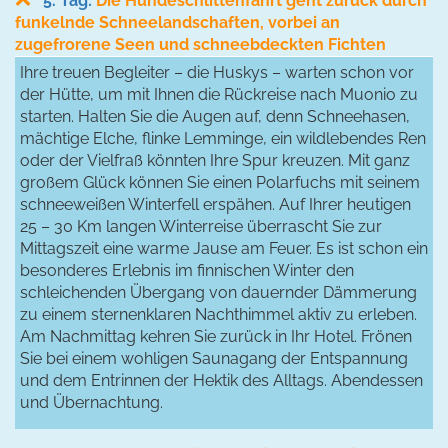
5. Tag:
Die Hundeschlittenfahrt geht zurück durch
funkelnde Schneelandschaften, vorbei an
zugefrorene Seen und schneebdeckten Fichten
Ihre treuen Begleiter – die Huskys – warten schon vor
der Hütte, um mit Ihnen die Rückreise nach Muonio zu
starten. Halten Sie die Augen auf, denn Schneehasen,
mächtige Elche, flinke Lemminge, ein wildlebendes Ren
oder der Vielfraß könnten Ihre Spur kreuzen. Mit ganz
großem Glück können Sie einen Polarfuchs mit seinem
schneeweißen Winterfell erspähen. Auf Ihrer heutigen
25 – 30 Km langen Winterreise überrascht Sie zur
Mittagszeit eine warme Jause am Feuer. Es ist schon ein
besonderes Erlebnis im finnischen Winter den
schleichenden Übergang von dauernder Dämmerung
zu einem sternenklaren Nachthimmel aktiv zu erleben.
Am Nachmittag kehren Sie zurück in Ihr Hotel. Frönen
Sie bei einem wohligen Saunagang der Entspannung
und dem Entrinnen der Hektik des Alltags. Abendessen
und Übernachtung.