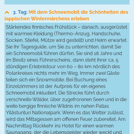
3. Tag:
Mit dem Schneemobil die Schönheiten des
lappischen Wintermärchens erleben
Stärkendes finnisches Frühstück – danach, ausgerüstet
mit warmee Kleidung (Thermo-Anzug, Handschuhe,
Socken, Stiefel, Mütze wird gestellt) und Helm erwartet
Sie Ihr Tagesguide, um Sie zu unterrichten, damit Sie
ein Schneemobil führen dürfen. Sie sind 18 Jahre und
im Besitz eines Führerscheins, dann steht Ihrer ca. 5
stündigen Erlebnistour von 60 – 80 km nördlich des
Polarkreises nichts mehr im Weg. Immer zwei Gäste
teilen sich ein Snowmobile. Bei Buchung eines
Einzelzimmers ist der Aufpreis für ein eigenes
Schneemobil inkludiert. Die Strecke führt durch
verschneite Wälder, über zugefrorenen Seen und in die
weite bergige finnische Wildnis im nahen Pallas
Yllästunturi Nationalpark. Wenn es das Wetter zulässt,
wird das Mittagessen am offenen Feuer zubereitet. Am
Nachmittag Rückkehr ins Hotel für einen warmen
Saunagang, der die Lebensgeister wieder weckt und