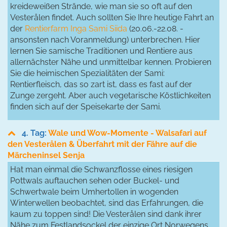
kreideweißen Strände, wie man sie so oft auf den
Vesterålen findet. Auch sollten Sie Ihre heutige Fahrt an
der
Rentierfarm Inga Sami Siida
(20.06.-22.08. -
ansonsten nach Voranmeldung) unterbrechen. Hier
lernen Sie samische Traditionen und Rentiere aus
allernächster Nähe und unmittelbar kennen. Probieren
Sie die heimischen Spezialitäten der Sami:
Rentierfleisch, das so zart ist, dass es fast auf der
Zunge zergeht. Aber auch vegetarische Köstlichkeiten
finden sich auf der Speisekarte der Sami.
4. Tag:
Wale und Wow-Momente - Walsafari auf
den Vesterålen & Überfahrt mit der Fähre auf die
Märcheninsel Senja
Hat man einmal die Schwanzflosse eines riesigen
Pottwals auftauchen sehen oder Buckel- und
Schwertwale beim Umhertollen in wogenden
Winterwellen beobachtet, sind das Erfahrungen, die
kaum zu toppen sind! Die Vesterålen sind dank ihrer
Nähe zum Festlandsockel der einzige Ort Norwegens,