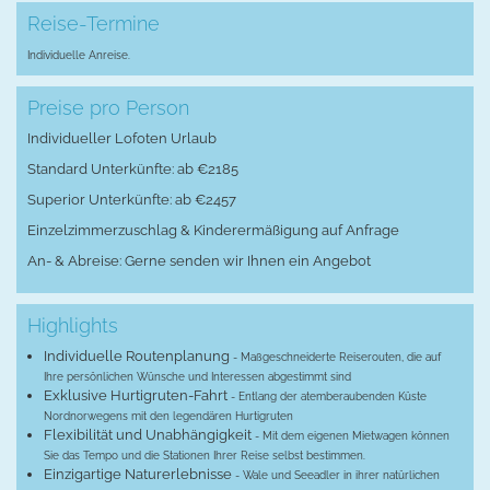
Reise-Termine
Individuelle Anreise.
Preise pro Person
Individueller Lofoten Urlaub
Standard Unterkünfte: ab €2185
Superior Unterkünfte: ab €2457
Einzelzimmerzuschlag & Kinderermäßigung auf Anfrage
An- & Abreise: Gerne senden wir Ihnen ein Angebot
Highlights
Individuelle Routenplanung
- Maßgeschneiderte Reiserouten, die auf
Ihre persönlichen Wünsche und Interessen abgestimmt sind
Exklusive Hurtigruten-Fahrt
- Entlang der atemberaubenden Küste
Nordnorwegens mit den legendären Hurtigruten
Flexibilität und Unabhängigkeit
- Mit dem eigenen Mietwagen können
Sie das Tempo und die Stationen Ihrer Reise selbst bestimmen.
Einzigartige Naturerlebnisse
- Wale und Seeadler in ihrer natürlichen