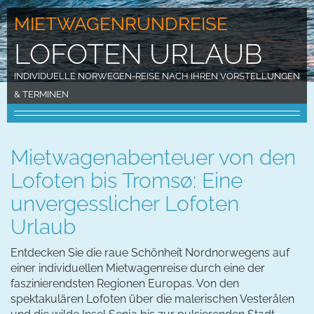
MIETWAGENRUNDREISE
LOFOTEN URLAUB
INDIVIDUELLE NORWEGEN-REISE NACH IHREN VORSTELLUNGEN
& TERMINEN
Mietwagenabenteuer von den
Lofoten bis Tromsø: Eine
unvergesslicher Lofoten
Urlaub
Entdecken Sie die raue Schönheit Nordnorwegens auf
einer individuellen Mietwagenreise durch eine der
faszinierendsten Regionen Europas. Von den
spektakulären Lofoten über die malerischen Vesterålen