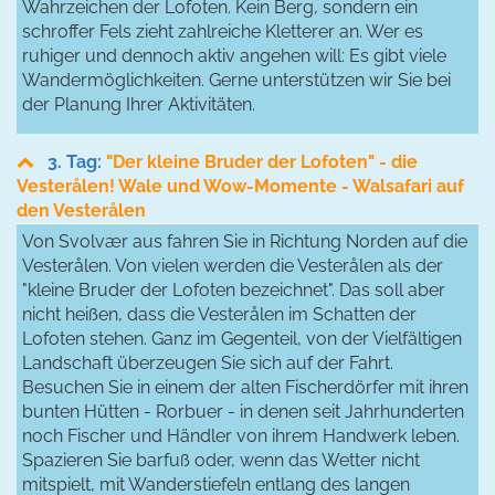
Wahrzeichen der Lofoten. Kein Berg, sondern ein
schroffer Fels zieht zahlreiche Kletterer an. Wer es
ruhiger und dennoch aktiv angehen will: Es gibt viele
Wandermöglichkeiten. Gerne unterstützen wir Sie bei
der Planung Ihrer Aktivitäten.
3. Tag:
"Der kleine Bruder der Lofoten" - die
Vesterålen! Wale und Wow-Momente - Walsafari auf
den Vesterålen
Von Svolvær aus fahren Sie in Richtung Norden auf die
Vesterålen. Von vielen werden die Vesterålen als der
"kleine Bruder der Lofoten bezeichnet". Das soll aber
nicht heißen, dass die Vesterålen im Schatten der
Lofoten stehen. Ganz im Gegenteil, von der Vielfältigen
Landschaft überzeugen Sie sich auf der Fahrt.
Besuchen Sie in einem der alten Fischerdörfer mit ihren
bunten Hütten - Rorbuer - in denen seit Jahrhunderten
noch Fischer und Händler von ihrem Handwerk leben.
Spazieren Sie barfuß oder, wenn das Wetter nicht
mitspielt, mit Wanderstiefeln entlang des langen