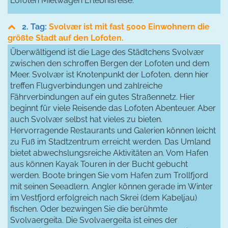
Lofoten Mietwagen Erlebnisreise.
2. Tag:
Svolvær ist mit fast 5000 Einwohnern die
größte Stadt auf den Lofoten.
Überwältigend ist die Lage des Städtchens Svolvær
zwischen den schroffen Bergen der Lofoten und dem
Meer. Svolvær ist Knotenpunkt der Lofoten, denn hier
treffen Flugverbindungen und zahlreiche
Fährverbindungen auf ein gutes Straßennetz. Hier
beginnt für viele Reisende das Lofoten Abenteuer. Aber
auch Svolvær selbst hat vieles zu bieten.
Hervorragende Restaurants und Galerien können leicht
zu Fuß im Stadtzentrum erreicht werden. Das Umland
bietet abwechslungsreiche Aktivitäten an. Vom Hafen
aus können Kayak Touren in der Bucht gebucht
werden. Boote bringen Sie vom Hafen zum Trollfjord
mit seinen Seeadlern. Angler können gerade im Winter
im Vestfjord erfolgreich nach Skrei (dem Kabeljau)
fischen. Oder bezwingen Sie die berühmte
Svolvaergeita. Die Svolvaergeita ist eines der