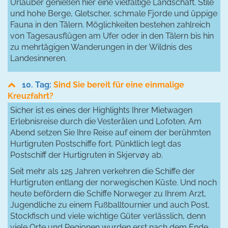
Urlauber genießen hier eine vielfältige Landschaft. Stile
und hohe Berge, Gletscher, schmale Fjorde und üppige
Fauna in den Tälern. Möglichkeiten bestehen zahlreich
von Tagesausflügen am Ufer oder in den Tälern bis hin
zu mehrtägigen Wanderungen in der Wildnis des
Landesinneren.
10. Tag:
Sind Sie bereit für eine einmalige
Kreuzfahrt?
Sicher ist es eines der Highlights Ihrer Mietwagen
Erlebnisreise durch die Vesterålen und Lofoten. Am
Abend setzen Sie Ihre Reise auf einem der berühmten
Hurtigruten Postschiffe fort. Pünktlich legt das
Postschiff der Hurtigruten in Skjervøy ab.
Seit mehr als 125 Jahren verkehren die Schiffe der
Hurtigruten entlang der norwegischen Küste. Und noch
heute befördern die Schiffe Norweger zu Ihrem Arzt,
Jugendliche zu einem Fußballtournier und auch Post,
Stockfisch und viele wichtige Güter verlässlich, denn
viele Orte und Regionen wurden erst nach dem Ende