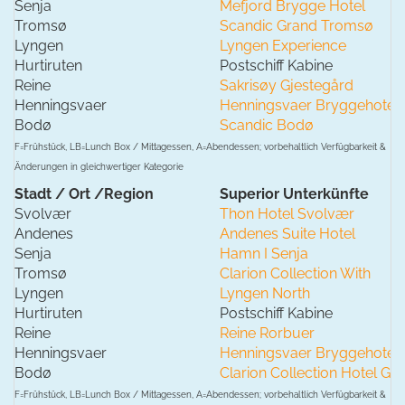
Senja
Mefjord Brygge Hotel
Tromsø
Scandic Grand Tromsø
Lyngen
Lyngen Experience
Hurtiruten
Postschiff Kabine
Reine
Sakrisøy Gjestegård
Henningsvaer
Henningsvaer Bryggehotell
Bodø
Scandic Bodø
F=Frühstück, LB=Lunch Box / Mittagessen, A=Abendessen; vorbehaltlich Verfügbarkeit &
Änderungen in gleichwertiger Kategorie
Stadt / Ort /Region
Superior Unterkünfte
Svolvær
Thon Hotel Svolvær
Andenes
Andenes Suite Hotel
Senja
Hamn I Senja
Tromsø
Clarion Collection With
Lyngen
Lyngen North
Hurtiruten
Postschiff Kabine
Reine
Reine Rorbuer
Henningsvaer
Henningsvaer Bryggehotell
Bodø
Clarion Collection Hotel G
F=Frühstück, LB=Lunch Box / Mittagessen, A=Abendessen; vorbehaltlich Verfügbarkeit &