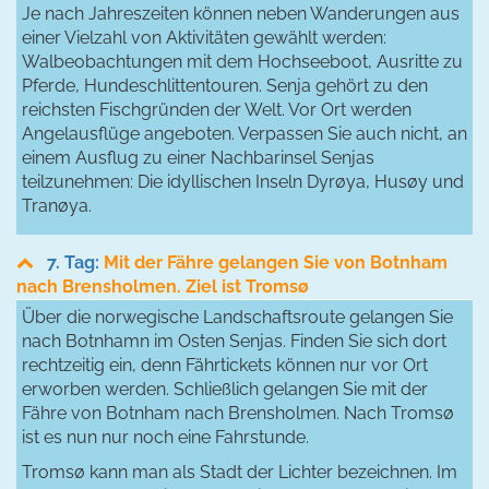
Je nach Jahreszeiten können neben Wanderungen aus
einer Vielzahl von Aktivitäten gewählt werden:
Walbeobachtungen mit dem Hochseeboot, Ausritte zu
Pferde, Hundeschlittentouren. Senja gehört zu den
reichsten Fischgründen der Welt. Vor Ort werden
Angelausflüge angeboten. Verpassen Sie auch nicht, an
einem Ausflug zu einer Nachbarinsel Senjas
teilzunehmen: Die idyllischen Inseln Dyrøya, Husøy und
Tranøya.
7. Tag:
Mit der Fähre gelangen Sie von Botnham
nach Brensholmen. Ziel ist Tromsø
Über die norwegische Landschaftsroute gelangen Sie
nach Botnhamn im Osten Senjas. Finden Sie sich dort
rechtzeitig ein, denn Fährtickets können nur vor Ort
erworben werden. Schließlich gelangen Sie mit der
Fähre von Botnham nach Brensholmen. Nach Tromsø
ist es nun nur noch eine Fahrstunde.
Tromsø kann man als Stadt der Lichter bezeichnen. Im