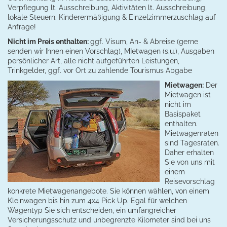
Verpflegung lt. Ausschreibung, Aktivitäten lt. Ausschreibung,
lokale Steuern. Kinderermäßigung & Einzelzimmerzuschlag auf
Anfrage!
Nicht im Preis enthalten:
ggf. Visum, An- & Abreise (gerne
senden wir Ihnen einen Vorschlag), MIetwagen (s.u.), Ausgaben
persönlicher Art, alle nicht aufgeführten Leistungen,
Trinkgelder, ggf. vor Ort zu zahlende Tourismus Abgabe
Mietwagen:
Der
Mietwagen ist
nicht im
Basispaket
enthalten.
Mietwagenraten
sind Tagesraten.
Daher erhalten
Sie von uns mit
einem
Reisevorschlag
konkrete Mietwagenangebote. Sie können wählen, von einem
Kleinwagen bis hin zum 4x4 Pick Up. Ega
l für welche
n
Wagentyp Sie sich entscheiden, ein umfangreicher
Versicherungsschutz und unbegrenzte Kilometer sind bei uns