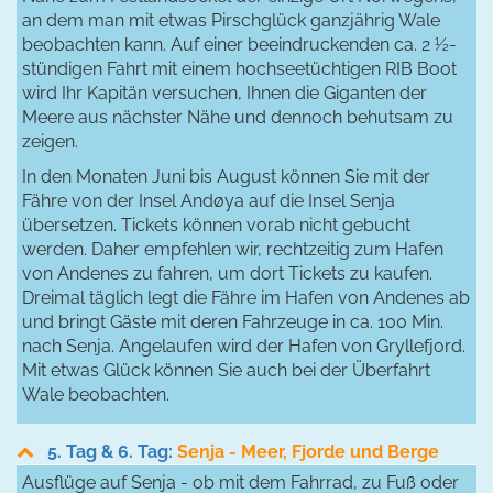
an dem man mit etwas Pirschglück ganzjährig Wale
beobachten kann. Auf einer beeindruckenden ca. 2 ½-
stündigen Fahrt mit einem hochseetüchtigen RIB Boot
wird Ihr Kapitän versuchen, Ihnen die Giganten der
Meere aus nächster Nähe und dennoch behutsam zu
zeigen.
In den Monaten Juni bis August können Sie mit der
Fähre von der Insel Andøya auf die Insel Senja
übersetzen. Tickets können vorab nicht gebucht
werden. Daher empfehlen wir, rechtzeitig zum Hafen
von Andenes zu fahren, um dort Tickets zu kaufen.
Dreimal täglich legt die Fähre im Hafen von Andenes ab
und bringt Gäste mit deren Fahrzeuge in ca. 100 Min.
nach Senja. Angelaufen wird der Hafen von Gryllefjord.
Mit etwas Glück können Sie auch bei der Überfahrt
Wale beobachten.
5. Tag & 6. Tag:
Senja - Meer, Fjorde und Berge
Ausflüge auf Senja - ob mit dem Fahrrad, zu Fuß oder