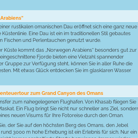
 Arabiens“
einer rustikalen omanischen Dau eröffnet sich eine ganz neue
stenlinie. Eine Dau ist ein im traditionellen Stil gebautes
um Fischen und Perlentauchen genutzt wurde.
der Küste kommt das „Norwegen Arabiens“ besonders gut zur
 eingeschnittene Fjorde bieten eine Vielzahl spannender
er Gruppe zur Verfügung steht, können Sie in aller Ruhe die
esten. Mit etwas Glück entdecken Sie im glasklaren Wasser
Abenteuertour zum Grand Canyon des Omans
nsfer zum nahegelegenen Flughafen. Von Khasab fliegen Sie
skat. Ein Flug bringt Sie nicht nur schneller ans Ziel, sonder
 eines neuen Visums für Ihre Fotoreise durch den Oman.
f Sie, der Sie auf den höchsten Berg des Omans, den Jebel
ie rund 3000 m hohe Erhebung ist ein Erlebnis für sich. Nur ein