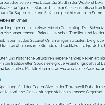
rpert dies so sehr wie Dubai. Die Stadt in der Wüste ist beka
ratzer prägen das Stadtbild. In luxuriösen Einkaufszentren fi
raum für Superreiche und Skifahren geht hier auch im Somme
reiben im Oman
man hingegen noch so etwas wie ein Geheimtipp. Die „Schweiz d
man eine ansprechende Balance zwischen Tradition und Moder
iebhaber hat das Sultanat Oman einiges zu bieten. Die große l
chluchten über einsame Strände und spektakuläre Fjorde bis
uten und historische Strukturen nebeneinander. Neben archi
 die traditionellen Souqs eine große Anziehungskraft auf Besu
d lautstarkes Markttreiben muten wie eine kleine Zeitreise an
s
m Spannungsfeld der Gegensätze. In der Traumwelt Dubai lern
rchitektonische Glanzleistungen stehen im krassen Gegensa
er, karge Wüstenlandschaft oder saftige Oase, steinige Gebir