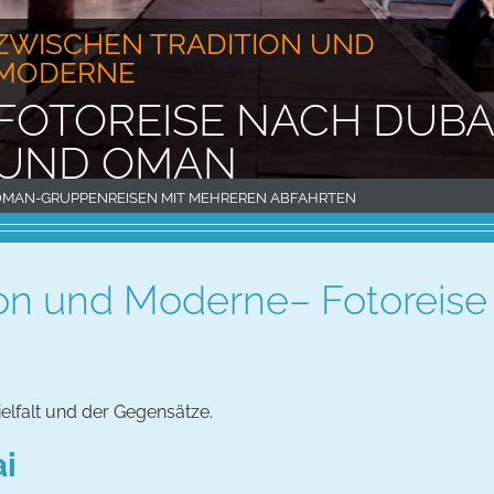
ZWISCHEN TRADITION UND
MODERNE
FOTOREISE NACH DUBA
UND OMAN
MAN-GRUPPENREISEN MIT MEHREREN ABFAHRTEN
ion und Moderne– Fotoreise
ielfalt und der Gegensätze.
ai