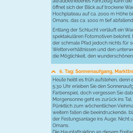
allradbetriebenes Fahrzeug kann die
öffnet sich der Blick auf trockene Wa
Hochplateau auf ca. 2000 m Höhe bie
Omans, das ca. 1000 m tief abfallen
Entlang der Schlucht verläuft ein W
spektakulären Fotomotiven belohnt. 
der schmale Pfad jedoch nichts für 
Wetterverhältnissen und den unterweg
die Möglichkeit, den wunderschönen
6. Tag: Sonnenaufgang, Marktt
Heute heißt es früh aufstehen, denn 
5:30 Uhr erleben Sie den Sonnenauf
Farbenspiel, doch vergessen Sie dabe
Morgensonne geht es zurück ins Tal.
Pünktlich zum wöchentlichen Viehma
weitem fallen die beeindruckende, 
der Festungsanlage ins Auge. Nicht 
Omans.
Die Hauptattraktion an diesem Freit