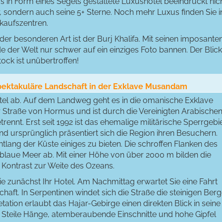
Das in Form eines Segels gestaltete Luxushotel beeindruckt nic
, sondern auch seine 5+ Sterne. Noch mehr Luxus finden Sie i
nkaufszentren.
er besonderen Art ist der Burj Khalifa. Mit seinen imposante
 der Welt nur schwer auf ein einziges Foto bannen. Der Blick
ock ist unübertroffen!
spektakuläre Landschaft in der Exklave Musandam
tel ab. Auf dem Landweg geht es in die omanische Exklave
r Straße von Hormus und ist durch die Vereinigten Arabische
nt. Erst seit 1992 ist das ehemalige militärische Sperrgebi
nd ursprünglich präsentiert sich die Region ihren Besuchern.
entlang der Küste einiges zu bieten. Die schroffen Flanken des
tiefblaue Meer ab. Mit einer Höhe von über 2000 m bilden die
 Kontrast zur Weite des Ozeans.
e zunächst Ihr Hotel. Am Nachmittag erwartet Sie eine Fahrt
haft. In Serpentinen windet sich die Straße die steinigen Ber
ation erlaubt das Hajar-Gebirge einen direkten Blick in seine
 Steile Hänge, atemberaubende Einschnitte und hohe Gipfel