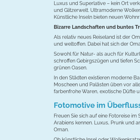
Luxus und Superlative – kein Ort verkö
und Glitzerwelt. Ultramoderne Wolkenk
Künstliche Inseln bieten neuen Wohn
Bizarre Landschaften und buntes T
Als relativ neues Reiseland ist der O
und weltoffen. Dabei hat sich der O
Sowohl für Natur- als auch für Kulturl
schroffen Gebirgszügen und tiefen S
grünen Oasen.
In den Städten existieren moderne Ba
Moscheen und Palästen üben vor allem
farbenfrohe Waren, exotische Düfte un
Fotomotive im Überflus
Freuen Sie sich auf eine Fotoreise i
Arabiens kennen. Luxus, Prunk und a
Oman.
Ob künstliche Insel oder Wolkenkratz