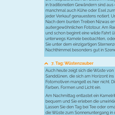
in traditionellen Gewändern sind au
manchmal auch Kühe oder Esel zum Ve
jeder Verkauf genauestens notiert. U
Nach dem bunten Treiben Nizwas erw
außergewöhnlichen Fototour. Am Ran
und schon beginnt eine wilde Fahrt 
unterwegs Kamele beobachten, oder t
Sie unter dem einzigartigen Sternenze
Nachthimmel besonders gut in Szene
7. Tag: Wüstenzauber
Auch heute zeigt sich die Wüste von i
Sanddünen, die sich am Horizont ins
Fotomotiven mangelt es hier nicht. D
Farben, Formen und Licht ein.
Am Nachmittag entlastet ein Kamelrit
bequem und Sie erleben die unwirkli
Lassen Sie den Tag bei Tee oder oman
die Wüste zum Sonnenuntergang in de