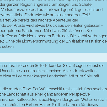
s der ganzen Region angereist, um Ziegen und Schafe,
rkauf anzubieten. Lautstark wird geprüft, gefeilscht und
nvergessliche Eindrücke wie aus einer anderen Zeit!
artet Sie bereits das nächste Abenteuer der
de der Wüste wird etwas Druck aus den Reifen gelassen –
über goldene Sanddünen. Mit etwas Glück können Sie
reffen auf die hier lebenden Beduinen. Die Nacht verbringe
lt. Ohne die Lichtverschmutzung der Zivilisation lässt sich de
 setzen.
hrer faszinierenden Seite. Erkunden Sie auf eigene Faust die
 Unendliche zu erstrecken scheinen. An eindrucksvollen
ie bizarre Leere der kargen Landschaft lädt zum Spiel mit
t die müden Füße. Per Wüstenschiff reist es sich überrasche
che Landschaft aus einer ganz anderen Perspektive.
ischem Kaffee stilecht ausklingen. Bei gutem Wetter erstrahl
n schönsten Farben. Halten Sie Ihre Kamera für dieses