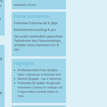
ht
n
Individuelle Anreise.
Preise pro Person
n
Fotoreise Fotoreise ab € 3852
Einzelzimmerzuschlag € 402
Die ersten verbindlich gebuchten
Teilnehmer des Fotoworkshops
erhalten einen Nachlass i.H.v. €
150
n
et
Highlights
Professionelle Foto-Guides
-
Walter Luttenberger & Alexander Koch
Kleine Gruppe
- max. 8 Teilnehmer
Fotoreise für jeden Anspruch
-
Individuelles Coaching für Anfänger und
ge
Fortgeschrittene, perfekte Motive für
Profis