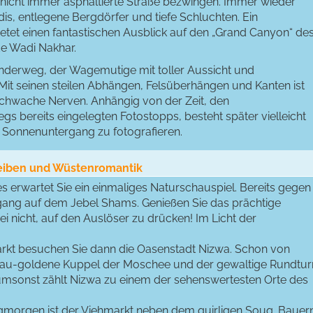
 nicht immer asphaltierte Straße bezwingen. Immer wieder
dis, entlegene Bergdörfer und tiefe Schluchten. Ein
tet einen fantastischen Ausblick auf den „Grand Canyon“ de
de Wadi Nakhar.
anderweg, der Wagemutige mit toller Aussicht und
Mit seinen steilen Abhängen, Felsüberhängen und Kanten ist
schwache Nerven. Anhängig von der Zeit, den
s bereits eingelegten Fotostopps, besteht später vielleicht
 Sonnenuntergang zu fotografieren.
reiben und Wüstenromantik
es erwartet Sie ein einmaliges Naturschauspiel. Bereits gegen
gang auf dem Jebel Shams. Genießen Sie das prächtige
i nicht, auf den Auslöser zu drücken! Im Licht der
rkt besuchen Sie dann die Oasenstadt Nizwa. Schon von
blau-goldene Kuppel der Moschee und der gewaltige Rundtu
umsonst zählt Nizwa zu einem der sehenswertesten Orte des
agmorgen ist der Viehmarkt neben dem quirligen Souq. Bauer