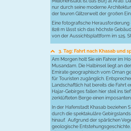
Millionenstadt ist das Burj al Arab. 
nur durch seine moderne Architektur
der teuren Glitzerwelt der großen Ei
Eine fotografische Herausforderung d
828 m lässt sich das höchste Gebäude
von der Aussichtsplattform im 125. St
3. Tag: Fahrt nach Khasab und 
Am Morgen holt Sie ein Fahrer im Ho
Musandam. Die Halbinsel liegt an de
Emirate geographisch vom Oman getren
für Touristen zugänglich. Entspreche
Landschaftlich hat bereits die Fahrt 
Hajar-Gebirges fallen hier steil ins 
zerklüfteten Berge einen imposanten
In der Hafenstadt Khasab beziehen Si
durch die spektakuläre Gebirgslandsc
hinauf. Aufgrund der spärlichen Veget
geologische Entstehungsgeschichte.