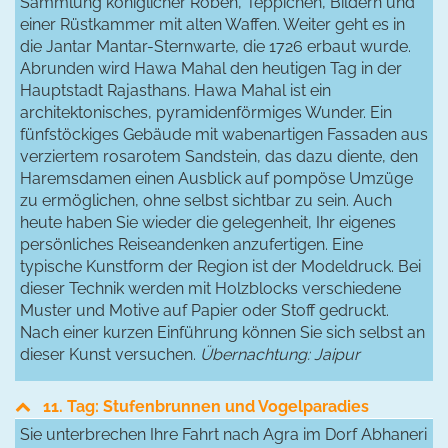
Sammlung königlicher Roben, Teppichen, Bildern und
einer Rüstkammer mit alten Waffen. Weiter geht es in
die Jantar Mantar-Sternwarte, die 1726 erbaut wurde.
Abrunden wird Hawa Mahal den heutigen Tag in der
Hauptstadt Rajasthans. Hawa Mahal ist ein
architektonisches, pyramidenförmiges Wunder. Ein
fünfstöckiges Gebäude mit wabenartigen Fassaden aus
verziertem rosarotem Sandstein, das dazu diente, den
Haremsdamen einen Ausblick auf pompöse Umzüge
zu ermöglichen, ohne selbst sichtbar zu sein. Auch
heute haben Sie wieder die gelegenheit, Ihr eigenes
persönliches Reiseandenken anzufertigen. Eine
typische Kunstform der Region ist der Modeldruck. Bei
dieser Technik werden mit Holzblocks verschiedene
Muster und Motive auf Papier oder Stoff gedruckt.
Nach einer kurzen Einführung können Sie sich selbst an
dieser Kunst versuchen.
Übernachtung: Jaipur
11. Tag: Stufenbrunnen und Vogelparadies
Sie unterbrechen Ihre Fahrt nach Agra im Dorf Abhaneri