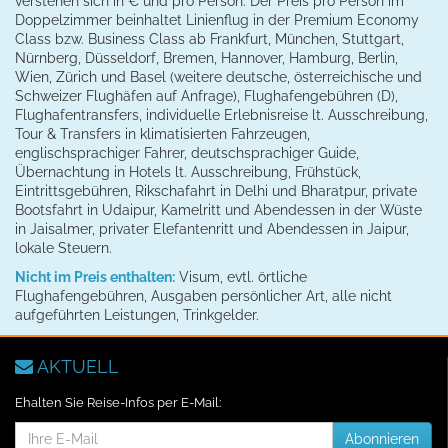
verstehen sich in € und pro Person. Der Preis pro Person im
Doppelzimmer beinhaltet Linienflug in der Premium Economy
Class bzw. Business Class ab Frankfurt, München, Stuttgart,
Nürnberg, Düsseldorf, Bremen, Hannover, Hamburg, Berlin,
Wien, Zürich und Basel (weitere deutsche, österreichische und
Schweizer Flughäfen auf Anfrage), Flughafengebühren (D),
Flughafentransfers, individuelle Erlebnisreise lt. Ausschreibung,
Tour & Transfers in klimatisierten Fahrzeugen,
englischsprachiger Fahrer, deutschsprachiger Guide,
Übernachtung in Hotels lt. Ausschreibung, Frühstück,
Eintrittsgebühren, Rikschafahrt in Delhi und Bharatpur, private
Bootsfahrt in Udaipur, Kamelritt und Abendessen in der Wüste
in Jaisalmer, privater Elefantenritt und Abendessen in Jaipur,
lokale Steuern.
Nicht im Preis enthalten:
Visum, evtl. örtliche
Flughafengebühren, Ausgaben persönlicher Art, alle nicht
aufgeführten Leistungen, Trinkgelder.
AKTUELL
Ehalten Sie Reise-Infos per E-Mail:
E-
Abonnieren
Mail-