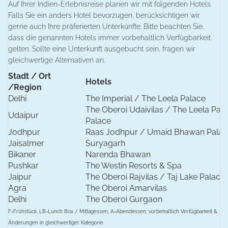
Auf Ihrer Indien-Erlebnisreise planen wir mit folgenden Hotels.
Falls Sie ein anders Hotel bevorzugen, berücksichtigen wir
gerne auch Ihre präferierten Unterkünfte. Bitte beachten Sie,
dass die genannten Hotels immer vorbehaltlich Verfügbarkeit
gelten. Sollte eine Unterkunft ausgebucht sein, fragen wir
gleichwertige Alternativen an.
Stadt / Ort
Hotels
/Region
Delhi
The Imperial / The Leela Palace
The Oberoi Udaivilas / The Leela Pala
Udaipur
Palace
Jodhpur
Raas Jodhpur / Umaid Bhawan Palac
Jaisalmer
Suryagarh
Bikaner
Narenda Bhawan
Pushkar
The Westin Resorts & Spa
Jaipur
The Oberoi Rajvilas / Taj Lake Palace
Agra
The Oberoi Amarvilas
Delhi
The Oberoi Gurgaon
F=Frühstück, LB=Lunch Box / Mittagessen, A=Abendessen; vorbehaltlich Verfügbarkeit &
Änderungen in gleichwertiger Kategorie