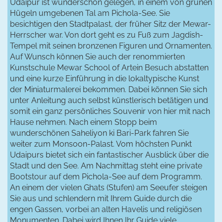
Udaipur ist wunderschön gelegen, in einem von grünen
Hügeln umgebenen Tal am Pichola-See. Sie
besichtigen den Stadtpalast, der früher Sitz der Mewar-
Herrscher war. Von dort geht es zu Fuß zum Jagdish-
Tempel mit seinen bronzenen Figuren und Ornamenten.
Auf Wunsch können Sie auch der renommierten
Kunstschule Mewar School of Artein Besuch abstatten
und eine kurze Einführung in die lokaltypische Kunst
der Miniaturmalerei bekommen. Dabei können Sie sich
unter Anleitung auch selbst künstlerisch betätigen und
somit ein ganz persönliches Souvenir von hier mit nach
Hause nehmen. Nach einem Stopp beim
wunderschönen Saheliyon ki Bari-Park fahren Sie
weiter zum Monsoon-Palast. Vom höchsten Punkt
Udaipurs bietet sich ein fantastischer Ausblick über die
Stadt und den See. Am Nachmittag steht eine private
Bootstour auf dem Pichola-See auf dem Programm.
An einem der vielen Ghats (Stufen) am Seeufer steigen
Sie aus und schlendern mit Ihrem Guide durch die
engen Gassen, vorbei an alten Havelis und religiösen
Monumenten. Dabei wird Ihnen Ihr Guide viele