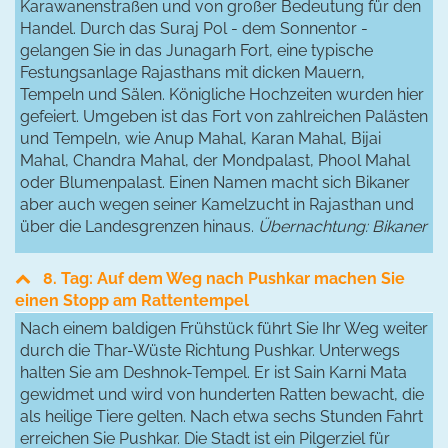
Karawanenstraßen und von großer Bedeutung für den
Handel. Durch das Suraj Pol - dem Sonnentor -
gelangen Sie in das Junagarh Fort, eine typische
Festungsanlage Rajasthans mit dicken Mauern,
Tempeln und Sälen. Königliche Hochzeiten wurden hier
gefeiert. Umgeben ist das Fort von zahlreichen Palästen
und Tempeln, wie Anup Mahal, Karan Mahal, Bijai
Mahal, Chandra Mahal, der Mondpalast, Phool Mahal
oder Blumenpalast. Einen Namen macht sich Bikaner
aber auch wegen seiner Kamelzucht in Rajasthan und
über die Landesgrenzen hinaus.
Übernachtung: Bikaner
8. Tag: Auf dem Weg nach Pushkar machen Sie
einen Stopp am Rattentempel
Nach einem baldigen Frühstück führt Sie Ihr Weg weiter
durch die Thar-Wüste Richtung Pushkar. Unterwegs
halten Sie am Deshnok-Tempel. Er ist Sain Karni Mata
gewidmet und wird von hunderten Ratten bewacht, die
als heilige Tiere gelten. Nach etwa sechs Stunden Fahrt
erreichen Sie Pushkar. Die Stadt ist ein Pilgerziel für