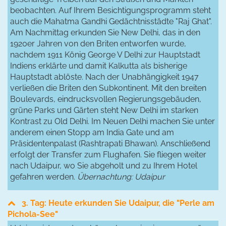
beobachten. Auf Ihrem Besichtigungsprogramm steht
auch die Mahatma Gandhi Gedächtnisstädte "Raj Ghat".
Am Nachmittag erkunden Sie New Delhi, das in den
1920er Jahren von den Briten entworfen wurde,
nachdem 1911 König George V Delhi zur Hauptstadt
Indiens erklärte und damit Kalkutta als bisherige
Hauptstadt ablöste. Nach der Unabhängigkeit 1947
verließen die Briten den Subkontinent. Mit den breiten
Boulevards, eindrucksvollen Regierungsgebäuden,
grüne Parks und Gärten steht New Delhi im starken
Kontrast zu Old Delhi. Im Neuen Delhi machen Sie unter
anderem einen Stopp am India Gate und am
Präsidentenpalast (Rashtrapati Bhawan). Anschließend
erfolgt der Transfer zum Flughafen. Sie fliegen weiter
nach Udaipur, wo Sie abgeholt und zu Ihrem Hotel
gefahren werden.
Übernachtung: Udaipur
3. Tag: Heute erkunden Sie Udaipur, die "Perle am
Pichola-See"