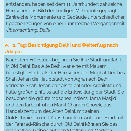
entstanden, haben seit dem 11. Jahrhundert zahlreiche
Herrscher das Bild der heutigen Metropole geprägt.
Zahlreiche Monumente und Gebäude unterschiedlicher
Epochen zeugen von einer ruhmreichen Vergangenheit.
Übernachtung: Delhi
2. Tag: Besichtigung Delhi und Weiterflug nach
Udaipur
Nach dem Frühstück beginnen Sie Ihre Stadtrundfahrt
in Old Delhi. Das Alte Delhi war eine mit Mauern
befestigte Stadt, als der Herrscher des Mughal-Reiches
Shah Jehan die Hauptstadt von Agra nach Delhi
verlegte. Shah Jehan galt als talentierter Architekt und
hatte großen Einfluss auf die Entwicklung der Stadt. Sie
besuchen die größte Moschee Indiens Jama Masjid
und den farbenfrohen Markt Chandni Chowk, das
Handelszentrum des Alten Delhi, mit seinen
Goldschmieden und Kunsthändlern. Auf einer Fahrt mit
der Fahrrad-Rikscha durch Old Delhi können Sie das
geschäftige Treiben auf den Straßen und Märkten