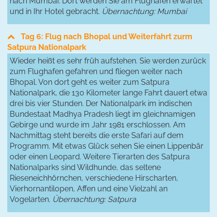
nach Mumbai. Dort werden Sie am Flughafen erwartet
und in Ihr Hotel gebracht.
Übernachtung: Mumbai
Tag 6: Flug nach Bhopal und Weiterfahrt zurm
Satpura Nationalpark
Wieder heißt es sehr früh aufstehen. Sie werden zurück
zum Flughafen gefahren und fliegen weiter nach
Bhopal. Von dort geht es weiter zum Satpura
Nationalpark, die 130 Kilometer lange Fahrt dauert etwa
drei bis vier Stunden. Der Nationalpark im indischen
Bundestaat Madhya Pradesh liegt im gleichnamigen
Gebirge und wurde im Jahr 1981 erschlossen. Am
Nachmittag steht bereits die erste Safari auf dem
Programm. Mit etwas Glück sehen Sie einen Lippenbär
oder einen Leopard. Weitere Tierarten des Satpura
Nationalparks sind Wildhunde, das seltene
Rieseneichhörnchen, verschiedene Hirscharten,
Vierhornantilopen, Affen und eine Vielzahl an
Vogelarten.
Übernachtung: Satpura