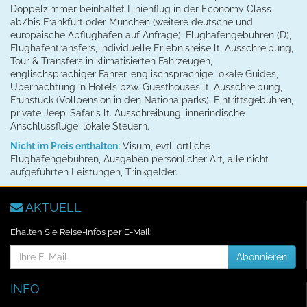
Doppelzimmer beinhaltet Linienflug in der Economy Class
ab/bis Frankfurt oder München (weitere deutsche und
europäische Abflughäfen auf Anfrage), Flughafengebühren (D),
Flughafentransfers, individuelle Erlebnisreise lt. Ausschreibung,
Tour & Transfers in klimatisierten Fahrzeugen,
englischsprachiger Fahrer, englischsprachige lokale Guides,
Übernachtung in Hotels bzw. Guesthouses lt. Ausschreibung,
Frühstück (Vollpension in den Nationalparks), Eintrittsgebühren,
private Jeep-Safaris lt. Ausschreibung, innerindische
Anschlussflüge, lokale Steuern.
Nicht im Preis enthalten:
Visum, evtl. örtliche
Flughafengebühren, Ausgaben persönlicher Art, alle nicht
aufgeführten Leistungen, Trinkgelder.
AKTUELL
Ehalten Sie Reise-Infos per E-Mail:
E-
Abonnieren
Mail-
Addresse
INFO