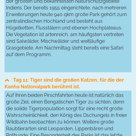
der größten und bekanntesten Naturschutzgebiete
Indiens. Der bereits 1955 eingerichtete, nach mehreren
Erweiterungen heute 940 qkm große Park gehört zum
zentralindischen Hochland und besteht aus
Hügelketten, Flusstälern und ebenen Hochplateaus.
Die Vegetation ist artenreich, am häufigsten vertreten
sind Salwälder, Mischwälder und weitläufige
Grasgebiete. Am Nachmittag steht bereits eine Safari
auf dem Programm.
Tag 11: Tiger sind die großen Katzen, für die der
Kanha Nationalpark berühmt ist.
Auf Ihren beiden Pirschfahrten heute ist natürlich das
große Ziel, einen Bengalischen Tiger zu sichten, denn
die solide Tigerpopulation sorgt für eine recht große
Wahrscheinlichkeit, den König des Dschungels in freier
Wildbahn beobachten zu können. Weitere große
Raubtierarten sind Leoparden, Lippenbären und
Rothunde. Eine Besonderheit des Parks ist das letzte