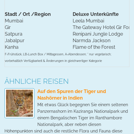
Stadt / Ort /Region
Deluxe Unterkünfte
Mumbai
Leela Mumbai
Gir
The Gateway Hotel Gir Fors
Satpura
Renipani Jungle Lodge
Jabalpur
Narmda Jackson
Kanha
Flame of the Forest
F=Frühstück, LB=Lunch Box / Mittagessen, A=Abendessen; * nur vegetarisch;
vorbehaltlich Verfügbarkeit & Änderungen in gleichwertiger Kategorie
ÄHNLICHE REISEN
Auf den Spuren der Tiger und
Nashörner in Indien
Mit etwas Glück begegnen Sie einem seltenen
Panzernashorn im Kaziranga Nationalpark und
einem Bengalischen Tiger im Ranthambore
Nationalpark, aber neben diesen
Höhenpunkten sind auch die restliche Flora und Fauna diese