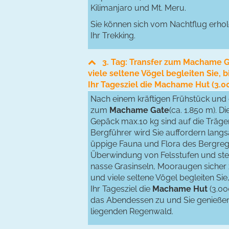
Kilimanjaro und Mt. Meru.
Sie können sich vom Nachtflug erhol
Ihr Trekking.
3. Tag: Transfer zum Machame G
viele seltene Vögel begleiten Sie,
Ihr Tagesziel die Machame Hut (3.0
Nach einem kräftigen Frühstück und 
zum
Machame Gate
(ca. 1.850 m). D
Gepäck max.10 kg sind auf die Träger 
Bergführer wird Sie auffordern langs
üppige Fauna und Flora des Bergrege
Überwindung von Felsstufen und ste
nasse Grasinseln, Mooraugen sicher
und viele seltene Vögel begleiten Si
Ihr Tagesziel die
Machame Hut
(3.00
das Abendessen zu und Sie genießen
liegenden Regenwald.