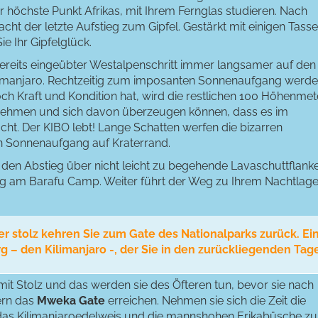
 höchste Punkt Afrikas, mit Ihrem Fernglas studieren. Nach
cht der letzte Aufstieg zum Gipfel. Gestärkt mit einigen Tass
e Ihr Gipfelglück.
bereits eingeübter Westalpenschritt immer langsamer auf den
limanjaro. Rechtzeitig zum imposanten Sonnenaufgang werd
och Kraft und Kondition hat, wird die restlichen 100 Höhenmet
 nehmen und sich davon überzeugen können, dass es im
ht. Der KIBO lebt! Lange Schatten werfen die bizarren
n Sonnenaufgang auf Kraterrand.
e den Abstieg über nicht leicht zu begehende Lavaschuttflank
eg am Barafu Camp. Weiter führt der Weg zu Ihrem Nachtlage
ber stolz kehren Sie zum Gate des Nationalparks zurück. Ei
g – den Kilimanjaro -, der Sie in den zurückliegenden Tag
 mit Stolz und das werden sie des Öfteren tun, bevor sie nach
rn das
Mweka Gate
erreichen. Nehmen sie sich die Zeit die
 das Kilimanjaroedelweis und die mannshohen Erikabüsche zu