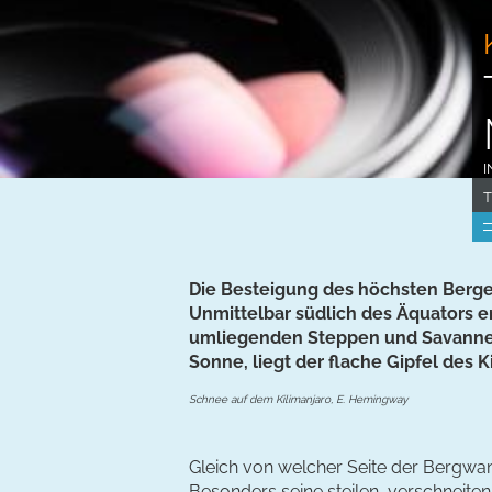
I
T
Die Besteigung des höchsten Berge
Unmittelbar südlich des Äquators er
umliegenden Steppen und Savannen. 
Sonne, liegt der flache Gipfel des K
Schnee auf dem Kilimanjaro, E. Hemingway
Gleich von welcher Seite der Bergwand
Besonders seine steilen, verschneite