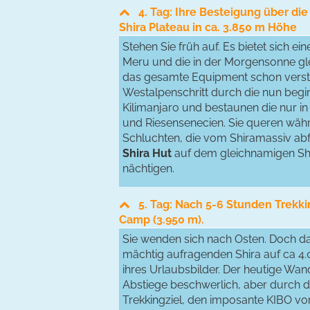
4. Tag: Ihre Besteigung über d
Shira Plateau in ca. 3.850 m Höhe
Stehen Sie früh auf. Es bietet sich e
Meru und die in der Morgensonne gl
das gesamte Equipment schon versta
Westalpenschritt durch die nun be
Kilimanjaro und bestaunen die nur in
und Riesensenecien. Sie queren währ
Schluchten, die vom Shiramassiv abfa
Shira Hut
auf dem gleichnamigen Shir
nächtigen.
5. Tag: Nach 5-6 Stunden Trekki
Camp (3.950 m).
Sie wenden sich nach Osten. Doch d
mächtig aufragenden Shira auf ca 4.0
ihres Urlaubsbilder. Der heutige Wan
Abstiege beschwerlich, aber durch d
Trekkingziel, den imposante KIBO vor