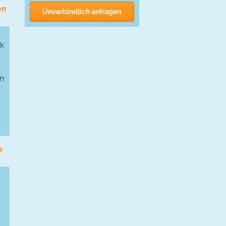
en
Unverbindlich anfragen
ck
en
o
s