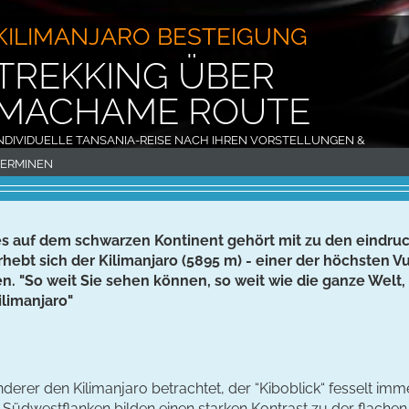
KILIMANJARO BESTEIGUNG
TREKKING ÜBER
MACHAME ROUTE
NDIVIDUELLE TANSANIA-REISE NACH IHREN VORSTELLUNGEN &
ERMINEN
s auf dem schwarzen Kontinent gehört mit zu den eindruc
hebt sich der Kilimanjaro (5895 m) - einer der höchsten 
"So weit Sie sehen können, so weit wie die ganze Welt, 
ilimanjaro"
erer den Kilimanjaro betrachtet, der “Kiboblick“ fesselt imme
n Südwestflanken bilden einen starken Kontrast zu der flach