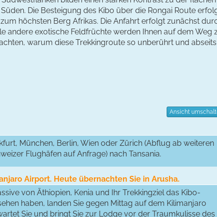
Süden. Die Besteigung des Kibo über die Rongai Route erfol
zum höchsten Berg Afrikas. Die Anfahrt erfolgt zunächst durc
ele andere exotische Feldfrüchte werden Ihnen auf dem Weg
achten, warum diese Trekkingroute so unberührt und abseit
Ansicht umschal
furt, München, Berlin, Wien oder Zürich (Abflug ab weiteren
weizer Flughäfen auf Anfrage) nach Tansania.
anjaro Airport. Heute übernachten Sie in Arusha.
ive von Äthiopien, Kenia und Ihr Trekkingziel das Kibo-
sehen haben, landen Sie gegen Mittag auf dem Kilimanjaro
rwartet Sie und bringt Sie zur Lodge vor der Traumkulisse des