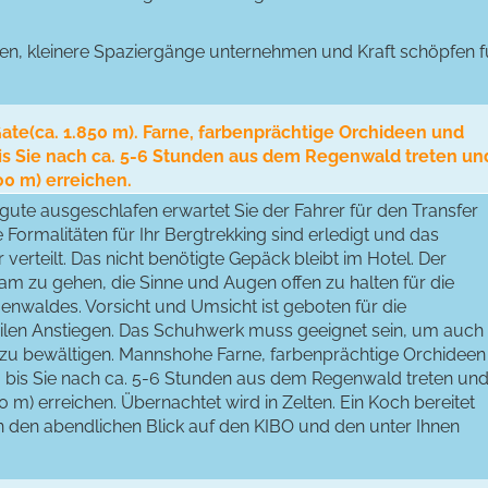
en, kleinere Spaziergänge unternehmen und Kraft schöpfen f
ate(ca. 1.850 m). Farne, farbenprächtige Orchideen und
 bis Sie nach ca. 5-6 Stunden aus dem Regenwald treten un
00 m) erreichen.
gute ausgeschlafen erwartet Sie der Fahrer für den Transfer
ie Formalitäten für Ihr Bergtrekking sind erledigt und das
verteilt. Das nicht benötigte Gepäck bleibt im Hotel. Der
am zu gehen, die Sinne und Augen offen zu halten für die
nwaldes. Vorsicht und Umsicht ist geboten für die
ilen Anstiegen. Das Schuhwerk muss geeignet sein, um auch
 zu bewältigen. Mannshohe Farne, farbenprächtige Orchideen
e, bis Sie nach ca. 5-6 Stunden aus dem Regenwald treten un
0 m) erreichen. Übernachtet wird in Zelten. Ein Koch bereitet
 den abendlichen Blick auf den KIBO und den unter Ihnen