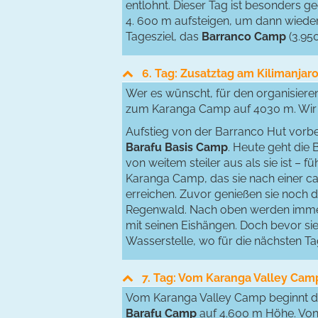
entlohnt. Dieser Tag ist besonders g
4. 600 m aufsteigen, um dann wieder
Tagesziel, das
Barranco Camp
(3.950
6. Tag: Zusatztag am Kilimanja
Wer es wünscht, für den organisieren
zum Karanga Camp auf 4030 m. Wir b
Aufstieg von der Barranco Hut vorb
Barafu Basis Camp
. Heute geht die 
von weitem steiler aus als sie ist – 
Karanga Camp, das sie nach einer 
erreichen. Zuvor genießen sie noch d
Regenwald. Nach oben werden immer w
mit seinen Eishängen. Doch bevor sie 
Wasserstelle, wo für die nächsten T
7. Tag: Vom Karanga Valley Camp
Vom Karanga Valley Camp beginnt der
Barafu Camp
auf 4.600 m Höhe. Von 