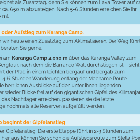
eeignet als Zusatztag, denn Sie können zum Lava Tower auf c
 ca. 650 m abzusteigen. Nach 5-6 Stunden erreichen Sie Ihr
 m).
ro oder Aufstieg zum Karanga Camp.
 wir heute einen Zusatztag zum Aklimatisieren. Der Weg führ
eraten Sie gerne.
ei am
Karanga Camp 4.030 m
über das Karanga Valley zum
Bergtour, nach dem die Barranco Wall durchstiegen ist – sieht
führt der Pfad in einem leichten bergauf und bergab zum
ca. 4 ½ Stunden Wanderung entlang der Machame Route
ie herrlichen Ausblicke auf den unter ihnen liegenden
ieder Blicke frei auf den gigantischen Gipfel des Kilimanja
das Nachtlager erreichen, passieren sie die letzte
age nochmals alle Reserven aufgefüllt werden.
 beginnt der Gipfelanstieg
 Gipfelanstieg. Die erste Etappe führt in 2-3 Stunden zum
hier aus können Sie schon die Aufstiegsroute zum Stella Poi