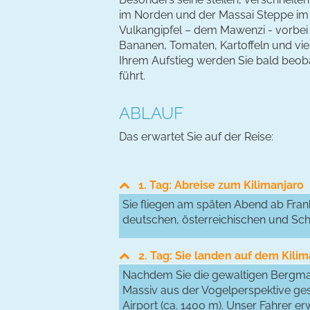
im Norden und der Massai Steppe im 
Vulkangipfel – dem Mawenzi - vorbei 
Bananen, Tomaten, Kartoffeln und vi
Ihrem Aufstieg werden Sie bald beob
führt.
ABLAUF
Das erwartet Sie auf der Reise:
1. Tag: Abreise zum Kilimanjaro
Sie fliegen am späten Abend ab Frank
deutschen, österreichischen und Sch
2. Tag: Sie landen auf dem Kilim
Nachdem Sie die gewaltigen Bergmass
Massiv aus der Vogelperspektive ge
Airport (ca. 1400 m). Unser Fahrer e