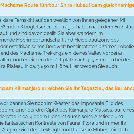
ie Machame Route führt zur Shira Hut auf dem gleichnamig
ine klare Fernsicht auf den westlich von Ihnen gelegenen Mt.
eißenden Kibogletscher. Die Träger haben nach dem Frühstü
ut und sind davon geeilt. Sie aber wandern im
ginnende Hochmoorlandschaft und Heidekrautzone des
 der ostafrikanischen Bergwelt beheimateten bizarren Lobeli
end des Machame Trekkings ein kleines Valley vorbei an
llen, und erreichen den Zeltplatz nach 4-5 Stunden bei der
a Plateau in ca. 3.850 m Höhe. Hier werden Sie auch
ng am Kilimanjaro erreichen Sie Ihr Tagesziel, das Barranc
avor bannen Sie noch im Westen das imposante Bild des
00 m, einer der drei Gipfel des Kilimanjaro Massivs, auf eine
derpfad in ca. 4.000m Höhe ist durch seine Anstiege und
ie fantastischen Kontraste von Fauna, Flora und immer Ihr
 Augen, wird der Trekkingfreund für seine Mühen reichlich