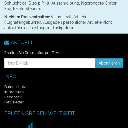
Schlucht ca. $ 20 p.P.) lt. Ausschreibung, Ngorongoro Crater
Fee, lokale Steuern.
Nicht im Preis enthalten:
Visum, evtl. örtliche
Flughafengebühren, Ausgaben persönlicher Art, alle nicht
aufgeführten Leistungen, Trinkgelder.
AKTUELL
Ehalten Sie Reise-Infos per E-Mail:
E-
Abonnieren
Mail-
Addresse
INFO
Datenschutz
Impressum
Feedback
Newsletter
ERLEBNISREISEN WELTWEIT