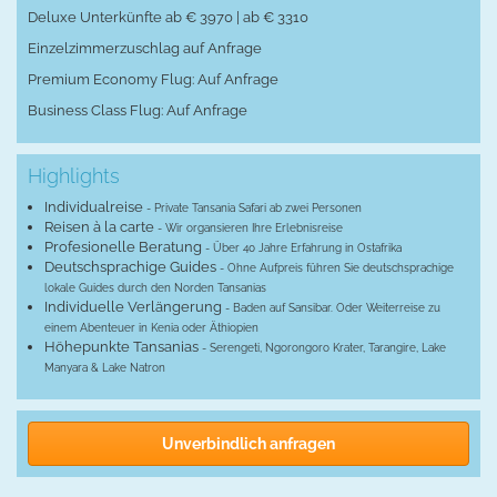
Deluxe Unterkünfte ab € 3970 | ab € 3310
Einzelzimmerzuschlag auf Anfrage
Premium Economy Flug: Auf Anfrage
Business Class Flug: Auf Anfrage
Highlights
Individualreise
- Private Tansania Safari ab zwei Personen
Reisen à la carte
- Wir organsieren Ihre Erlebnisreise
Profesionelle Beratung
- Über 40 Jahre Erfahrung in Ostafrika
Deutschsprachige Guides
- Ohne Aufpreis führen Sie deutschsprachige
lokale Guides durch den Norden Tansanias
Individuelle Verlängerung
- Baden auf Sansibar. Oder Weiterreise zu
einem Abenteuer in Kenia oder Äthiopien
Höhepunkte Tansanias
- Serengeti, Ngorongoro Krater, Tarangire, Lake
Manyara & Lake Natron
Unverbindlich anfragen