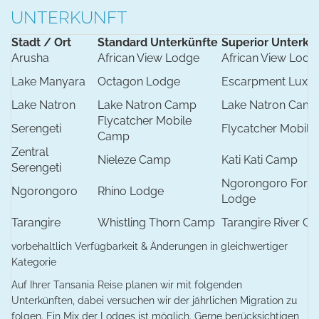
UNTERKUNFT
Stadt / Ort
Standard Unterkünfte
Superior Unterkü
Arusha
African View Lodge
African View Lodg
Lake Manyara
Octagon Lodge
Escarpment Luxu
Lake Natron
Lake Natron Camp
Lake Natron Cam
Flycatcher Mobile
Serengeti
Flycatcher Mobil
Camp
Zentral
Nieleze Camp
Kati Kati Camp
Serengeti
Ngorongoro Fores
Ngorongoro
Rhino Lodge
Lodge
Tarangire
Whistling Thorn Camp
Tarangire River C
vorbehaltlich Verfügbarkeit & Änderungen in gleichwertiger
Kategorie
Auf Ihrer Tansania Reise planen wir mit folgenden
Unterkünften, dabei versuchen wir der jährlichen Migration zu
folgen. Ein Mix der Lodges ist möglich. Gerne berücksichtigen