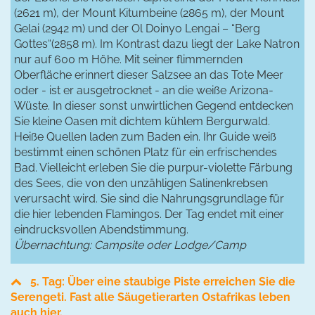
(2621 m), der Mount Kitumbeine (2865 m), der Mount
Gelai (2942 m) und der Ol Doinyo Lengai – “Berg
Gottes“(2858 m). Im Kontrast dazu liegt der Lake Natron
nur auf 600 m Höhe. Mit seiner flimmernden
Oberfläche erinnert dieser Salzsee an das Tote Meer
oder - ist er ausgetrocknet - an die weiße Arizona-
Wüste. In dieser sonst unwirtlichen Gegend entdecken
Sie kleine Oasen mit dichtem kühlem Bergurwald.
Heiße Quellen laden zum Baden ein. Ihr Guide weiß
bestimmt einen schönen Platz für ein erfrischendes
Bad. Vielleicht erleben Sie die purpur-violette Färbung
des Sees, die von den unzähligen Salinenkrebsen
verursacht wird. Sie sind die Nahrungsgrundlage für
die hier lebenden Flamingos. Der Tag endet mit einer
eindrucksvollen Abendstimmung.
Übernachtung: Campsite oder Lodge/Camp
5. Tag: Über eine staubige Piste erreichen Sie die
Serengeti. Fast alle Säugetierarten Ostafrikas leben
auch hier.