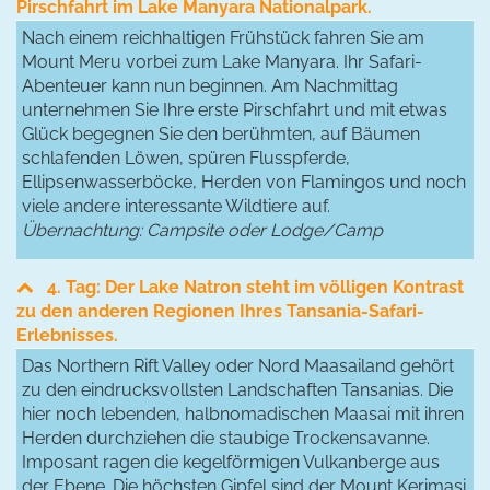
Pirschfahrt im Lake Manyara Nationalpark.
Nach einem reichhaltigen Frühstück fahren Sie am
Mount Meru vorbei zum Lake Manyara. Ihr Safari-
Abenteuer kann nun beginnen. Am Nachmittag
unternehmen Sie Ihre erste Pirschfahrt und mit etwas
Glück begegnen Sie den berühmten, auf Bäumen
schlafenden Löwen, spüren Flusspferde,
Ellipsenwasserböcke, Herden von Flamingos und noch
viele andere interessante Wildtiere auf.
Übernachtung: Campsite oder Lodge/Camp
4. Tag: Der Lake Natron steht im völligen Kontrast
zu den anderen Regionen Ihres Tansania-Safari-
Erlebnisses.
Das Northern Rift Valley oder Nord Maasailand gehört
zu den eindrucksvollsten Landschaften Tansanias. Die
hier noch lebenden, halbnomadischen Maasai mit ihren
Herden durchziehen die staubige Trockensavanne.
Imposant ragen die kegelförmigen Vulkanberge aus
der Ebene. Die höchsten Gipfel sind der Mount Kerimasi