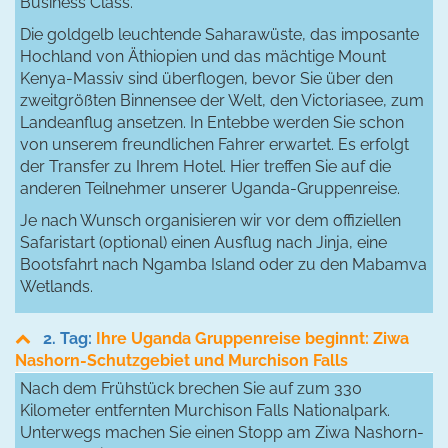
Business Class.
Die goldgelb leuchtende Saharawüste, das imposante
Hochland von Äthiopien und das mächtige Mount
Kenya-Massiv sind überflogen, bevor Sie über den
zweitgrößten Binnensee der Welt, den Victoriasee, zum
Landeanflug ansetzen. In Entebbe werden Sie schon
von unserem freundlichen Fahrer erwartet. Es erfolgt
der Transfer zu Ihrem Hotel. Hier treffen Sie auf die
anderen Teilnehmer unserer Uganda-Gruppenreise.
Je nach Wunsch organisieren wir vor dem offiziellen
Safaristart (optional) einen Ausflug nach Jinja, eine
Bootsfahrt nach Ngamba Island oder zu den Mabamva
Wetlands.
2. Tag:
Ihre Uganda Gruppenreise beginnt: Ziwa
Nashorn-Schutzgebiet und Murchison Falls
Nach dem Frühstück brechen Sie auf zum 330
Kilometer entfernten Murchison Falls Nationalpark.
Unterwegs machen Sie einen Stopp am Ziwa Nashorn-