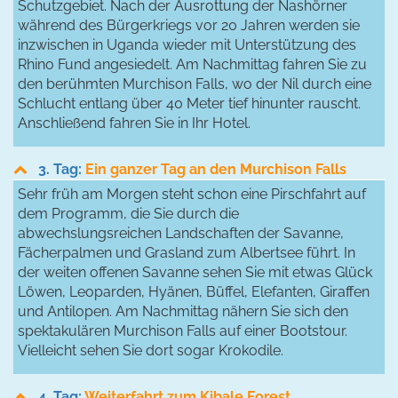
Schutzgebiet. Nach der Ausrottung der Nashörner
während des Bürgerkriegs vor 20 Jahren werden sie
inzwischen in Uganda wieder mit Unterstützung des
Rhino Fund angesiedelt. Am Nachmittag fahren Sie zu
den berühmten Murchison Falls, wo der Nil durch eine
Schlucht entlang über 40 Meter tief hinunter rauscht.
Anschließend fahren Sie in Ihr Hotel.
3. Tag:
Ein ganzer Tag an den Murchison Falls
Sehr früh am Morgen steht schon eine Pirschfahrt auf
dem Programm, die Sie durch die
abwechslungsreichen Landschaften der Savanne,
Fächerpalmen und Grasland zum Albertsee führt. In
der weiten offenen Savanne sehen Sie mit etwas Glück
Löwen, Leoparden, Hyänen, Büffel, Elefanten, Giraffen
und Antilopen. Am Nachmittag nähern Sie sich den
spektakulären Murchison Falls auf einer Bootstour.
Vielleicht sehen Sie dort sogar Krokodile.
4. Tag:
Weiterfahrt zum Kibale Forest