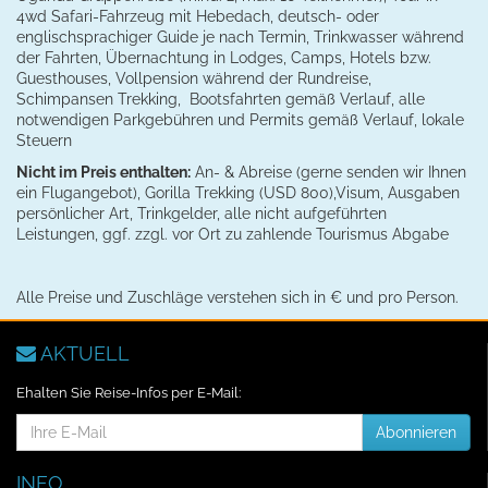
4wd Safari-Fahrzeug mit Hebedach, deutsch- oder
englischsprachiger Guide je nach Termin, Trinkwasser während
der Fahrten, Übernachtung in Lodges, Camps, Hotels bzw.
Guesthouses, Vollpension während der Rundreise,
Schimpansen Trekking, Bootsfahrten gemäß Verlauf, alle
notwendigen Parkgebühren und Permits gemäß Verlauf, lokale
Steuern
Nicht im Preis enthalten:
An- & Abreise (gerne senden wir Ihnen
ein Flugangebot), Gorilla Trekking (USD 800),Visum, Ausgaben
persönlicher Art, Trinkgelder, alle nicht aufgeführten
Leistungen, ggf. zzgl. vor Ort zu zahlende Tourismus Abgabe
Alle Preise und Zuschläge verstehen sich in € und pro Person.
AKTUELL
Ehalten Sie Reise-Infos per E-Mail:
E-
Abonnieren
Mail-
Addresse
INFO