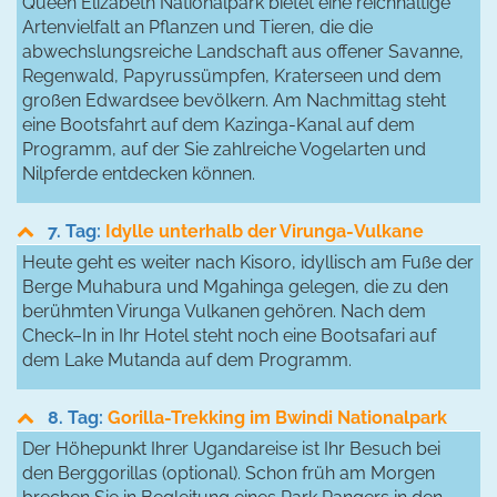
Queen Elizabeth Nationalpark bietet eine reichhaltige
Artenvielfalt an Pflanzen und Tieren, die die
abwechslungsreiche Landschaft aus offener Savanne,
Regenwald, Papyrussümpfen, Kraterseen und dem
großen Edwardsee bevölkern. Am Nachmittag steht
eine Bootsfahrt auf dem Kazinga-Kanal auf dem
Programm, auf der Sie zahlreiche Vogelarten und
Nilpferde entdecken können.
7. Tag:
Idylle unterhalb der Virunga-Vulkane
Heute geht es weiter nach Kisoro, idyllisch am Fuße der
Berge Muhabura und Mgahinga gelegen, die zu den
berühmten Virunga Vulkanen gehören. Nach dem
Check–In in Ihr Hotel steht noch eine Bootsafari auf
dem Lake Mutanda auf dem Programm.
8. Tag:
Gorilla-Trekking im Bwindi Nationalpark
Der Höhepunkt Ihrer Ugandareise ist Ihr Besuch bei
den Berggorillas (optional). Schon früh am Morgen