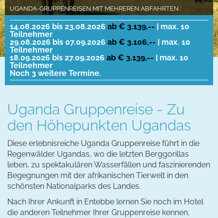
UGANDA-GRUPPENREISEN MIT MEHREREN ABFAHRTEN :
14.08.2026 bis 23.08.2026
ab € 3.139,--
| max. 10
Teilnehmer
29.08.2026 bis 07.09.2026
ab € 3.106,--
| max. 10
Teilnehmer
18.09.2026 bis 27.09.2026
ab € 3.139,--
| max. 10
Teilnehmer
Noch 3 weitere Termine.
Uganda Gruppenreise - Zu
den Höhepunkten Ugandas
Diese erlebnisreiche Uganda Gruppenreise führt in die
Regenwälder Ugandas, wo die letzten Berggorillas
leben, zu spektakulären Wasserfällen und faszinierenden
Begegnungen mit der afrikanischen Tierwelt in den
schönsten Nationalparks des Landes.
Nach Ihrer Ankunft in Entebbe lernen Sie noch im Hotel
die anderen Teilnehmer Ihrer Gruppenreise kennen,