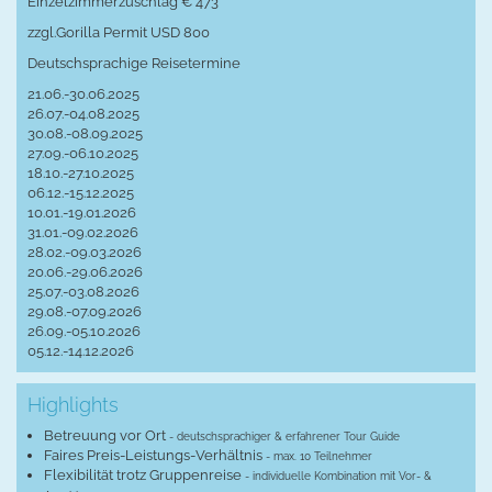
Einzelzimmerzuschlag € 473
zzgl.Gorilla Permit USD 800
Deutschsprachige Reisetermine
21.06.-30.06.2025
26.07.-04.08.2025
30.08.-08.09.2025
27.09.-06.10.2025
18.10.-27.10.2025
06.12.-15.12.2025
10.01.-19.01.2026
31.01.-09.02.2026
28.02.-09.03.2026
20.06.-29.06.2026
25.07.-03.08.2026
29.08.-07.09.2026
26.09.-05.10.2026
05.12.-14.12.2026
Highlights
Betreuung vor Ort
- deutschsprachiger & erfahrener Tour Guide
Faires Preis-Leistungs-Verhältnis
- max. 10 Teilnehmer
Flexibilität trotz Gruppenreise
- individuelle Kombination mit Vor- &